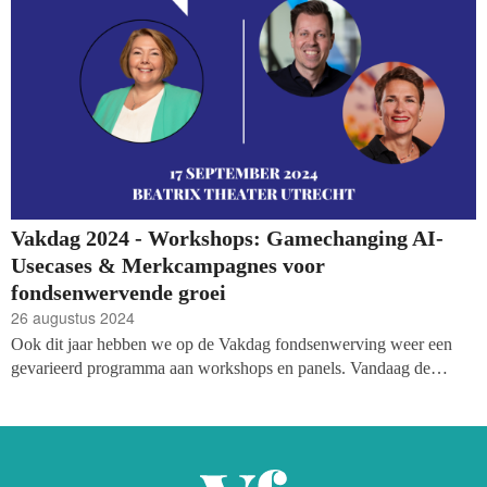
Vakdag 2024 - Workshops: Gamechanging AI-
Usecases & Merkcampagnes voor
fondsenwervende groei
26 augustus 2024
Ook dit jaar hebben we op de Vakdag fondsenwerving weer een
gevarieerd programma aan workshops en panels. Vandaag de
volgende twee sessies: een praktische sessie over hoe je met AI
meet uit je fondsenwerving haalt en hoe je een succesvolle
merkcampagne opstelt die je merkidentiteit versterkt.