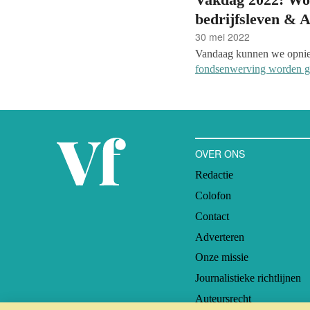
bedrijfsleven & 
30 mei 2022
Vandaag kunnen we opnie
fondsenwerving worden 
Vakblad fondsenwerving e
met ambassadeurs, influen
bedrijfsleven volgen.
OVER ONS
Redactie
Colofon
Contact
Adverteren
Onze missie
Journalistieke richtlijnen
Auteursrecht