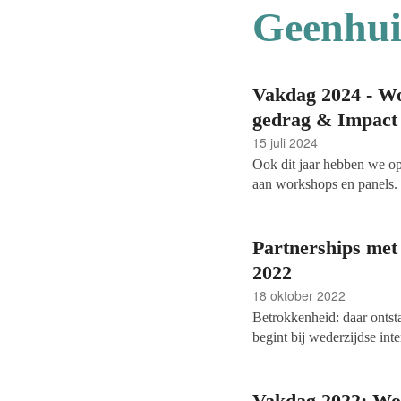
Geenhui
Vakdag 2024 - Wo
gedrag & Impact
15 juli 2024
Ook dit jaar hebben we o
aan workshops en panels. 
over hoe de verheerlijkin
leiden, en over het binden
maatschappelijke aandeel
Partnerships met
2022
18 oktober 2022
Betrokkenheid: daar ontsta
begint bij wederzijdse inte
Vakdag 2022: Wor