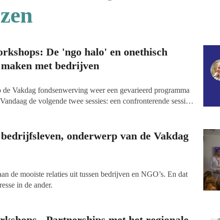
zen
rkshops: De 'ngo halo' en onethisch
 maken met bedrijven
p de Vakdag fondsenwerving weer een gevarieerd programma
Vandaag de volgende twee sessies: een confronterende sessie
g van de waarden van goede doelen tot onethisch gedrag kan
 van bedrijven aan je goede doel, o.a. door de werving van
houders.
 bedrijfsleven, onderwerp van de Vakdag
an de mooiste relaties uit tussen bedrijven en NGO’s. En dat
resse in de ander.
kshops - Partnerships met het regionale