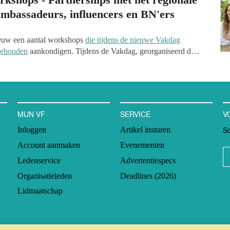
Ambassadeurs, influencers en BN'ers
uw een aantal workshops
die tijdens de nieuwe Vakdag
gehouden
aankondigen. Tijdens de Vakdag, georganiseerd door
n Goede Doelen Nederland, kan je sessies over het werken
cers en BN'ers, en over partnerships met het regionale
MIJN VF
SERVICE
V
Sc
Inloggen
Artikel insturen
Account aanmaken
Evenementen
Ledenservice
Advertentiespecs
Organisatieleden
Deadlines (2026)
Lidmaatschap