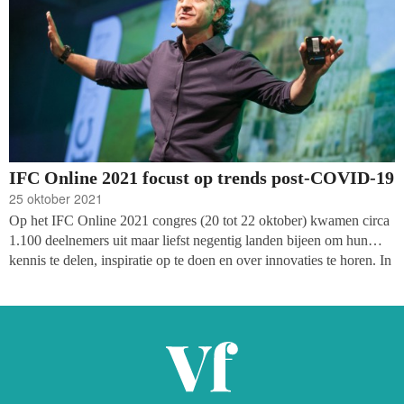
IFC Online 2021 focust op trends post-COVID-19
25 oktober 2021
Op het IFC Online 2021 congres (20 tot 22 oktober) kwamen circa
1.100 deelnemers uit maar liefst negentig landen bijeen om hun
kennis te delen, inspiratie op te doen en over innovaties te horen. In
het IFC programma zijn drie belangrijke trends waarneembaar.
Corine Aartman (Wilde Ganzen) was erbij.