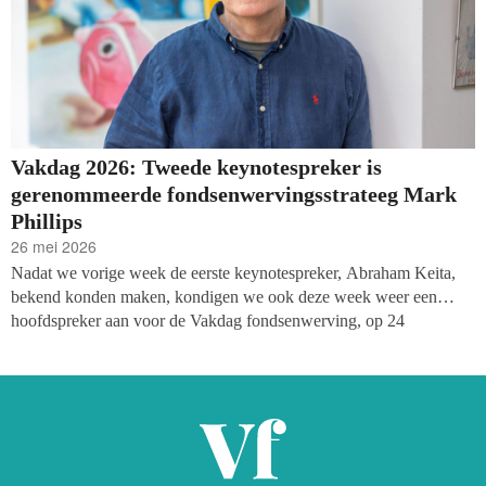
Vakdag 2026: Tweede keynotespreker is
gerenommeerde fondsenwervingsstrateeg Mark
Phillips
26 mei 2026
Nadat we vorige week de eerste keynotespreker, Abraham Keita,
bekend konden maken, kondigen we ook deze week weer een
hoofdspreker aan voor de Vakdag fondsenwerving, op 24
september in Utrecht. We zijn zeer blij aan te kondigen dat Britse
fondsenwervingsstrateeg Mark Phillips de plenaire opening voor
zijn rekening zal nemen.