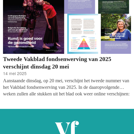
Tweede Vakblad fondsenwerving van 2025
verschijnt dinsdag 20 mei
14 mei 2025
Aanstaande dinsdag, op 20 mei, verschijnt het tweede nummer van
het Vakblad fondsenwerving van 2025. In de daaropvolgende
weken zullen alle stukken uit het blad ook weer online verschijnen:
een enkele keer zelfs in een langere versie. Met deze keer: reacties
op de abrupte stopzetting van USAID, wat fondsenwervers kunnen
leren uit gedragspsychologie en neuromarketing, en interviews met
o.a. Jacquelien Noordhoek (NCFS) en Puhie Demaku (Broederlijk
Delen).