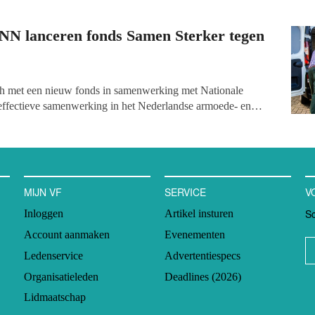
NN lanceren fonds Samen Sterker tegen
ch met een nieuw fonds in samenwerking met Nationale
effectieve samenwerking in het Nederlandse armoede- en
uleren: Samen Sterker tegen Armoede. Het fonds richt zich
t financieren en versterken van lokale
okale allianties kunnen tot en met 10 januari 2023 een
MIJN VF
SERVICE
V
Sc
Inloggen
Artikel insturen
Account aanmaken
Evenementen
Ledenservice
Advertentiespecs
Organisatieleden
Deadlines (2026)
Lidmaatschap