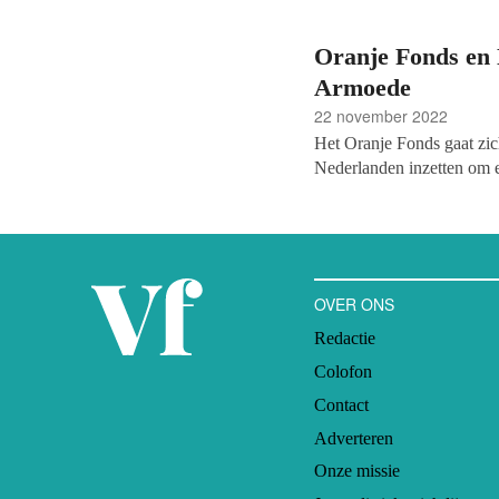
Oranje Fonds en 
Armoede
22 november 2022
Het Oranje Fonds gaat zi
Nederlanden inzetten om 
schuldenlandschap te stim
daarbij voornamelijk op he
samenwerkingsverbanden. L
aanvraag doen.
OVER ONS
Redactie
Colofon
Contact
Adverteren
Onze missie