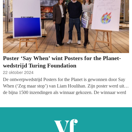
Poster ‘Say When’ wint Posters for the Planet-
wedstrijd Turing Foundation
22 oktober 2024
De ontwerpwedstrijd Posters for the Planet is gewonnen door Say
When (‘Zeg maar stop’) van Liam Houlihan. Zijn poster werd uit
de bijna 1500 inzendingen als winnaar gekozen. De winnaar werd
woensdag bekend gemaakt tijdens een programma in het ARTIS-
Groote Museum. De posters van Manouk Hasebos en Lisa
Dolmans eindigden ook in de top drie.