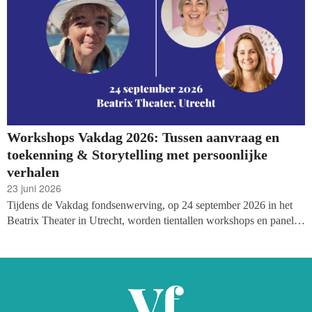
Workshops Vakdag 2026: Tussen aanvraag en
toekenning & Storytelling met persoonlijke
verhalen
23 juni 2026
Tijdens de Vakdag fondsenwerving, op 24 september 2026 in het
Beatrix Theater in Utrecht, worden tientallen workshops en panels
georganiseerd. Vandaag starten we met het aankondigen van deze
sessies! Met vandaag meteen twee zeer interessante, praktische
sessies: Elise Kant (Haëlla Stichting) deelt waar vermogensfondsen
écht naar kijken bij het beoordelen van aanvragen, en een sessie
over activerende storytelling aan de hand van persoonlijke verhalen.