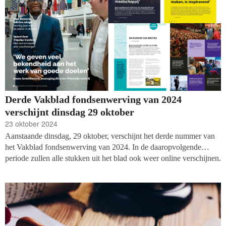
Derde Vakblad fondsenwerving van 2024
verschijnt dinsdag 29 oktober
23 oktober 2024
Aanstaande dinsdag, 29 oktober, verschijnt het derde nummer van
het Vakblad fondsenwerving van 2024. In de daaropvolgende
periode zullen alle stukken uit het blad ook weer online verschijnen.
Met deze keer een terugblik op veertig jaar Van Dooren Advies,
interviews met Jonne Arnoldussen, Tineke Ceelen en Peter van der
Bijl, en een uitgebreide terugblik op de Vakdag 2024.