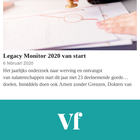
Legacy Monitor 2020 van start
6 februari 2020
Het jaarlijks onderzoek naar
werving en ontvangst
van
nalatenschappen start dit jaar met 23 deelnemende goede
doelen
. Inmiddels doen ook
Artsen zonder
G
renzen, Dokters van
de Wereld,
de
Maag Lever Darm Stichting,
het
Oranje Fonds
,
Reuma
Nederland en Save the Children met het onderzoek mee.