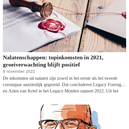
Nalatenschappen: topinkomsten in 2021,
groeiverwachting blijft positief
8 november 2022
De inkomsten uit nalaten zijn zowel in het eerste als het tweede
coronajaar aanzienlijk gegroeid. Dat concluderen Legacy Foresight
en Arjen van Ketel in het Legacy Monitor rapport 2022. Uit het
benchmarkonderzoek onder 28 Nederlandse goede doelen blijkt dat
32 procent van wat goede doelen en particulieren ontvangen nu via
een testament komt. Naar verwachting zet die groei gematigd door:
met gemiddeld 2,2 procent per jaar in het komende decennium.