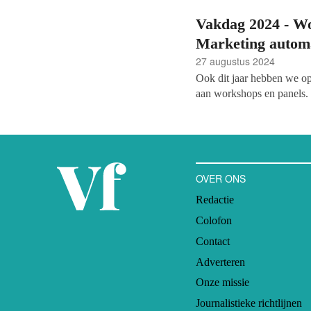
Vakdag 2024 - W
Marketing automa
27 augustus 2024
Ook dit jaar hebben we o
aan workshops en panels. 
en mogelijkheden van Soc
automatisering je tijd en 
OVER ONS
Redactie
Colofon
Contact
Adverteren
Onze missie
Journalistieke richtlijnen