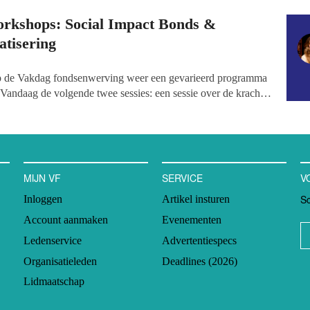
orkshops: Social Impact Bonds &
tisering
p de Vakdag fondsenwerving weer een gevarieerd programma
Vandaag de volgende twee sessies: een sessie over de kracht
ial Impact Bonds (SIB), hoe het gebruik van marketing
donaties op kunnen leveren.
MIJN VF
SERVICE
V
Sc
Inloggen
Artikel insturen
Account aanmaken
Evenementen
Ledenservice
Advertentiespecs
Organisatieleden
Deadlines (2026)
Lidmaatschap