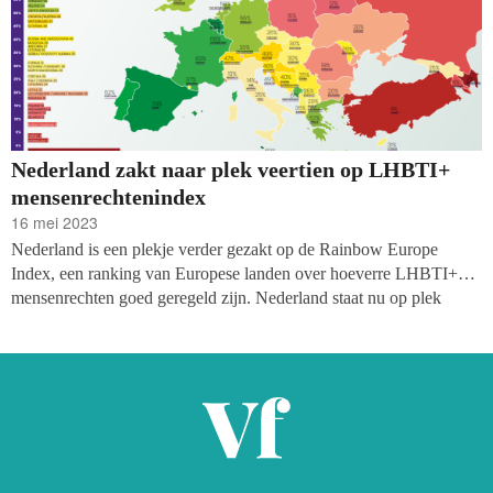
Nederland zakt naar plek veertien op LHBTI+
mensenrechtenindex
16 mei 2023
Nederland is een plekje verder gezakt op de Rainbow Europe
Index, een ranking van Europese landen over hoeverre LHBTI+
mensenrechten goed geregeld zijn. Nederland staat nu op plek
veertien, in de hoge middenmoot. Belangenorganisaties COC,
NNID en TNN zijn niet tevreden met die plek op de lijst: ‘Waar ons
land ooit vooropliep in de wereld, streven steeds meer landen ons
nu voorbij, en dat is slecht nieuws voor Nederland.’