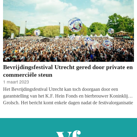
Bevrijdingsfestival Utrecht gered door private en
commerciële steun
1 maart 2023
Het Bevrijdingsfestival Utrecht kan toch doorgaan door een
garantstelling van het K.F. Hein Fonds en bierbrouwer Koninklijke
Grolsch. Het bericht komt enkele dagen nadat de festivalorganisatie
bekend maakte dat het niet door kon gaan vanwege financiële
onzekerheden. De twee partijen vinden het vieren van de vrijheid
zo belangrijk dat ze te hulp zijn geschoten, schrijft het festival op
haar website.