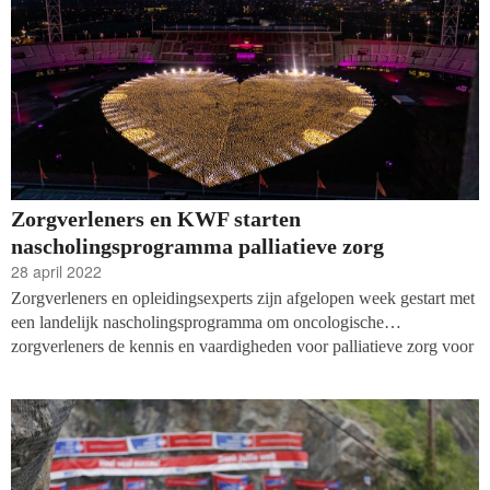
Zorgverleners en KWF starten
nascholingsprogramma palliatieve zorg
28 april 2022
Zorgverleners en opleidingsexperts zijn afgelopen week gestart met
een landelijk nascholingsprogramma om oncologische
zorgverleners de kennis en vaardigheden voor palliatieve zorg voor
kankerpatiënten bij te leren. De zorg voor patiënten die niet meer
beter worden zit niet standaard in zorgopleidingen, terwijl er wel
vanuit patiënten veel behoefte aan zowel mentale en lichamelijke
hulp bestaat. Ook KWF investeert in het nascholingsprogramma.