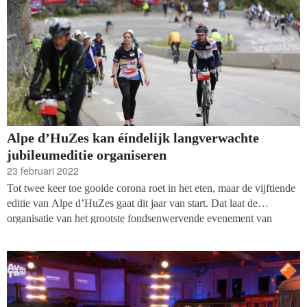
Alpe d’HuZes kan éíndelijk langverwachte
jubileumeditie organiseren
23 februari 2022
Tot twee keer toe gooide corona roet in het eten, maar de vijftiende
editie van Alpe d’HuZes gaat dit jaar van start. Dat laat de
organisatie van het grootste fondsenwervende evenement van
Nederland weten. De voorbereidingen voor de jubileumeditie zijn
ondertussen van start gegaan. De koersdag zal donderdag 2 juni
zijn, maar de dag maakt deel uit van een volledige koersweek.