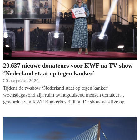
20.637 nieuwe donateurs voor KWF na TV-show
‘Nederland staat op tegen kanker’
20 augustus 2020
Tijdens de tv-show ‘Nederland staat op tegen kanker’
woensdagavond zijn ruim twintigduizend mensen donateur
geworden van KWF Kankerbestrijding. De show was live op
NPO1 te zien. ‘Dankzij deze 20.367 nieuwe donateurs kunnen we
ervoor zorgen dat onderzoek doorgaat. En dat is in deze tijd harder
nodig dan ooit; iedereen die met kanker te maken heeft verdient
onze onvoorwaardelijke steun,’ reageerde directeur Johan van de
Gronden.