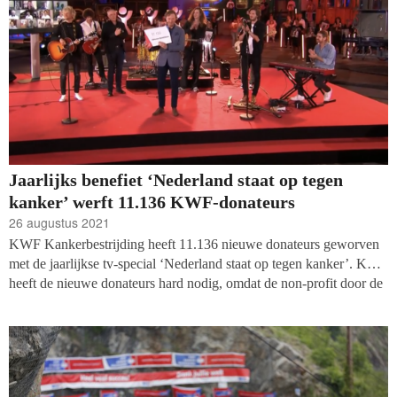
Jaarlijks benefiet ‘Nederland staat op tegen
kanker’ werft 11.136 KWF-donateurs
26 augustus 2021
KWF Kankerbestrijding heeft 11.136 nieuwe donateurs geworven
met de jaarlijkse tv-special ‘Nederland staat op tegen kanker’. KWF
heeft de nieuwe donateurs hard nodig, omdat de non-profit door de
coronapandemie een deel van de onderzoekstijd verloren zag gaan
en veel wervingsactiviteiten geen doorgang konden vinden.