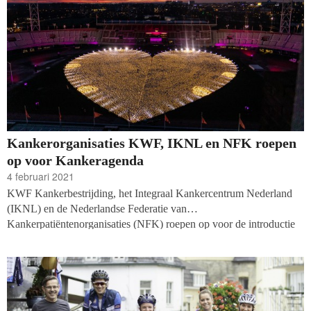
Kankerorganisaties KWF, IKNL en NFK roepen
op voor Kankeragenda
4 februari 2021
KWF Kankerbestrijding, het Integraal Kankercentrum Nederland
(IKNL) en de Nederlandse Federatie van
Kankerpatiëntenorganisaties (NFK) roepen op voor de introductie
van een Nederlandse Kankeragenda. Op termijn moet dat bijdragen
aan de bestrijding van de impact van kanker en de stijging van het
5-jaarsoverlevingspercentage van 65 naar 75 procent. Met de
agenda sluit Nederland zich aan bij het Europees kankerbeleid dat
op 3 februari werd gepresenteerd.