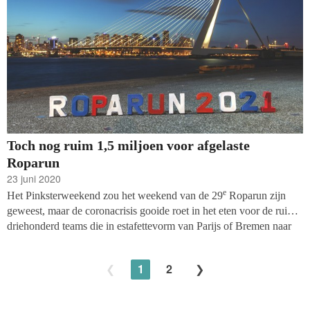
Toch nog ruim 1,5 miljoen voor afgelaste
Roparun
23 juni 2020
e
Het Pinksterweekend zou het weekend van de 29
Roparun zijn
geweest, maar de coronacrisis gooide roet in het eten voor de ruim
driehonderd teams die in estafettevorm van Parijs of Bremen naar
Rotterdam zouden lopen om geld op te halen voor palliatieve zorg
voor kankerpatiënten. Toch is er de afgelopen maanden een flinke
1
2
som geld opgehaald.