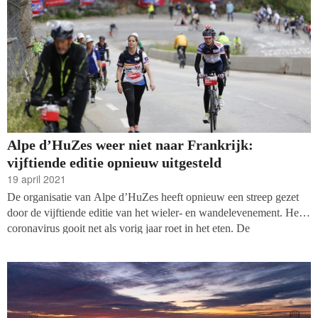
Alpe d’HuZes weer niet naar Frankrijk:
vijftiende editie opnieuw uitgesteld
19 april 2021
De organisatie van Alpe d’HuZes heeft opnieuw een streep gezet
door de vijftiende editie van het wieler- en wandelevenement. Het
coronavirus gooit net als vorig jaar roet in het eten. De
organisatoren zetten twee andere evenementen op: een loterij op
donderdag 3 juni en een nationale bewegingsdag op zaterdag 25
september.