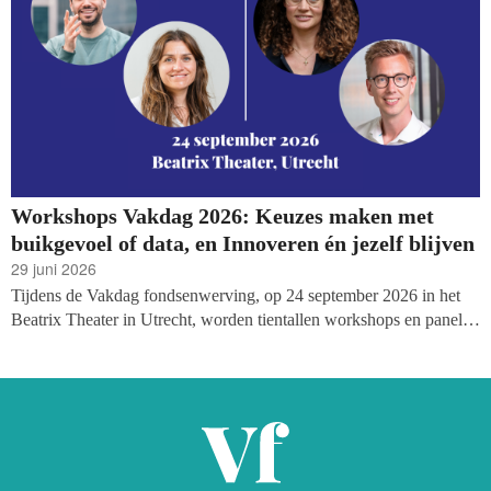
Workshops Vakdag 2026: Keuzes maken met
buikgevoel of data, en Innoveren én jezelf blijven
29 juni 2026
Tijdens de Vakdag fondsenwerving, op 24 september 2026 in het
Beatrix Theater in Utrecht, worden tientallen workshops en panels
georganiseerd. Vandaag de volgende twee sessies: een interactieve
sessie waarbij het buikgevoel van fondsenwervers wordt bevestigd
(of ontkracht met data?), en een sessie over innoveren op het gebied
van fondsenwerving en marketing zonder je identiteit te verliezen.