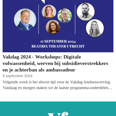
Vakdag 2024 - Workshops: Digitale
volwassenheid, werven bij subsidieverstrekkers
en je achterban als ambassadeur
9 september 2024
Volgende week is het alweer tijd voor de Vakdag fondsenwerving.
Vandaag en morgen maken we de laatste programma-onderdelen
bekend, met vandaag: Samen groeien naar digitale volwassenheid,
werven bij vermogensfondsen en subsidieverstrekkers en hoe je van
je achterban ambassadeurs maakt.
Bekijk het hele programma op
onze site.