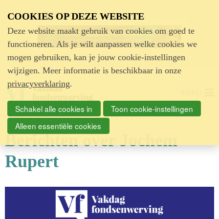
Advertentie
COOKIES OP DEZE WEBSITE
Deze website maakt gebruik van cookies om goed te
functioneren. Als je wilt aanpassen welke cookies we
mogen gebruiken, kan je jouw cookie-instellingen
wijzigen. Meer informatie is beschikbaar in onze
privacyverklaring
.
MENU
Schakel alle cookies in
Toon cookie-instellingen
Alleen essentiële cookies
Berichten over Jochem
Rupert