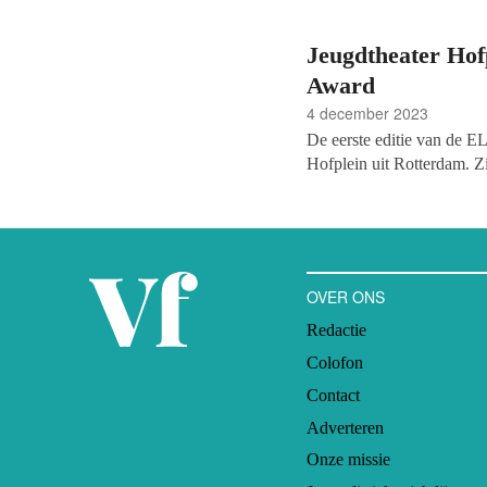
Jeugdtheater Hof
Award
4 december 2023
De eerste editie van de 
Hofplein uit Rotterdam. Zi
ceremonie in het DeLaMar
Muziekcentrum en het Hip
75.000 euro dat zij naar e
OVER ONS
Redactie
Colofon
Contact
Adverteren
Onze missie