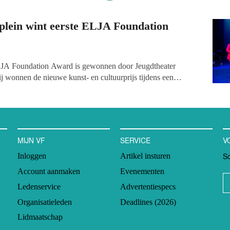
plein wint eerste ELJA Foundation
ELJA Foundation Award is gewonnen door Jeugdtheater
j wonnen de nieuwe kunst- en cultuurprijs tijdens een
 Theater en troefden de andere genomineerden – Aslan
hophuis – af. De winnaar ontvangt een cheque ter waarde van
igen inzicht binnen de eigen organisatie mag inzetten.
MIJN VF
SERVICE
V
Sc
Inloggen
Artikel insturen
Account aanmaken
Evenementen
Ledenservice
Advertentiespecs
Organisatieleden
Deadlines (2026)
Lidmaatschap