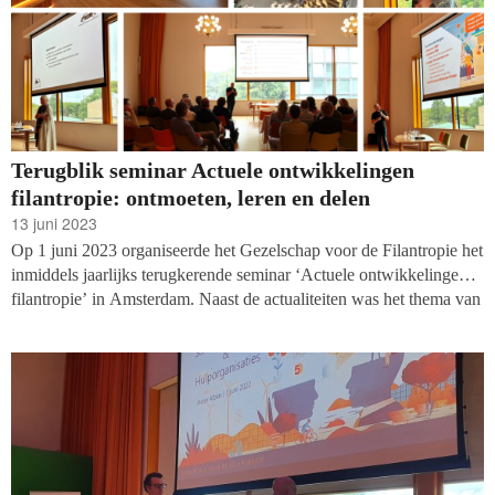
Terugblik seminar Actuele ontwikkelingen
filantropie: ontmoeten, leren en delen
13 juni 2023
Op 1 juni 2023 organiseerde het Gezelschap voor de Filantropie het
inmiddels jaarlijks terugkerende seminar ‘Actuele ontwikkelingen
filantropie’ in Amsterdam. Naast de actualiteiten was het thema van
het seminar 2023: integriteit. Circa 65 bestuurders, directeuren,
managers, toezichthouders en leidinggevenden van ideële non-
profitorganisaties en vermogensfondsen kwamen bij elkaar om
elkaar te ontmoeten, te leren, te delen en geïnspireerd te worden
door elkaars verhalen.