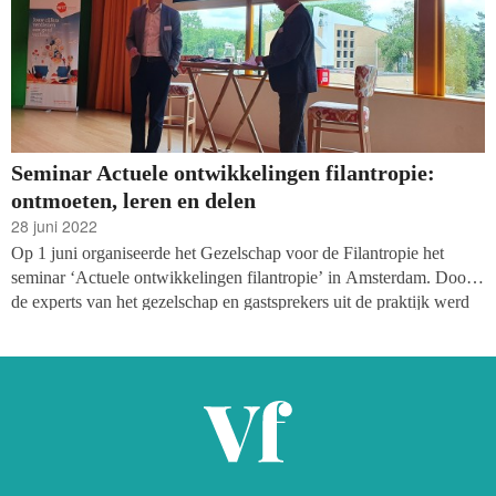
Seminar Actuele ontwikkelingen filantropie:
ontmoeten, leren en delen
28 juni 2022
Op 1 juni organiseerde het Gezelschap voor de Filantropie het
seminar ‘Actuele ontwikkelingen filantropie’ in Amsterdam. Door
de experts van het gezelschap en gastsprekers uit de praktijk werd
het een bijeenkomst waarop verschillende onderwerpen uit de
filantropie werden behandeld. Circa 65 bestuurders, directeuren,
managers, toezichthouders en leidinggevenden van ideële non-
profitorganisaties kwamen bij elkaar om elkaar te ontmoeten, te
leren, te delen en geïnspireerd te worden door elkaars verhalen.