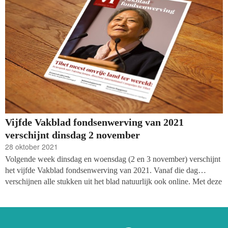
Vijfde Vakblad fondsenwerving van 2021
verschijnt dinsdag 2 november
28 oktober 2021
Volgende week dinsdag en woensdag (2 en 3 november) verschijnt
het vijfde Vakblad fondsenwerving van 2021. Vanaf die dag
verschijnen alle stukken uit het blad natuurlijk ook online. Met deze
keer aandacht voor de reactie van de cultuursector op het
coronavirus, een lang interview met afzwaaiend directeur van
International Campaign for Tibet, Tsering Jampa, en de rechten en
plichten van de Belastingdienst in het toezien op fraude en