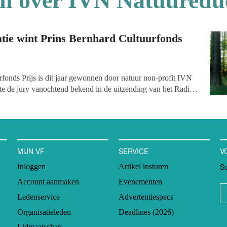
en over IVN Natuuredu
ie wint Prins Bernhard Cultuurfonds
fonds Prijs is dit jaar gewonnen door natuur non-profit IVN
e de jury vanochtend bekend in de uitzending van het Radio 1
edrag van 150.000 euro. De helft daarvan is vrij te besteden,
uikt als startkapitaal voor een fonds op naam.
MIJN VF
SERVICE
V
Sc
Inloggen
Artikel insturen
Account aanmaken
Evenementen
Ledenservice
Advertentiespecs
Organisatieleden
Deadlines (2026)
Lidmaatschap