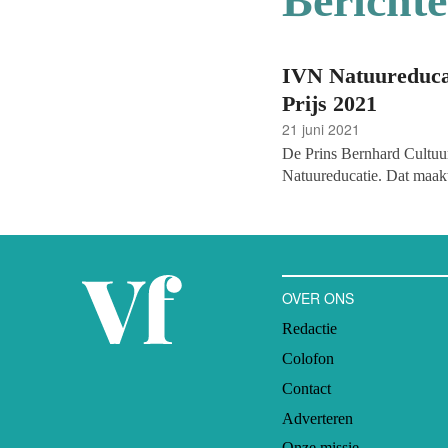
Bericht
IVN Natuureducat
Prijs 2021
21 juni 2021
De Prins Bernhard Cultuur
Natuureducatie. Dat maakt
Journaal. Zij winnen een b
de andere helft wordt gebr
OVER ONS
Redactie
Colofon
Contact
Adverteren
Onze missie