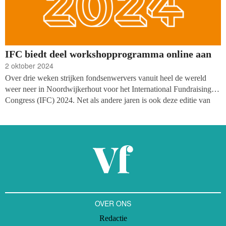
IFC biedt deel workshopprogramma online aan
2 oktober 2024
Over drie weken strijken fondsenwervers vanuit heel de wereld
weer neer in Noordwijkerhout voor het International Fundraising
Congress (IFC) 2024. Net als andere jaren is ook deze editie van
het congres hybride: organisator The Resource Alliance biedt in
totaal twaalf workshops, de opening en de sluitingspresentatie
online aan. IFC vindt plaats van dinsdag 22 tot vrijdag 25 oktober
2024.
OVER ONS
Redactie