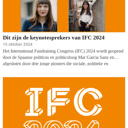
Dit zijn de keynotesprekers van IFC 2024
10 oktober 2024
Het International Fundraising Congress (IFC) 2024 wordt geopend
door de Spaanse politicus en politicoloog Mar Garcia Sanz en
afgesloten door drie jonge pioniers die sociale, politieke en
ecologische uitdagingen aanpakken. Dat heeft de organisatie van
het congres, The Resource Alliance, deze week bekend gemaakt.
Het IFC vindt plaats van 22 tot en met 25 oktober in
Noordwijkerhout.