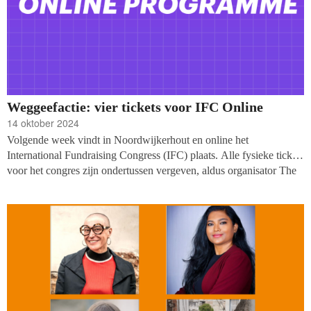
Weggeefactie: vier tickets voor IFC Online
14 oktober 2024
Volgende week vindt in Noordwijkerhout en online het
International Fundraising Congress (IFC) plaats. Alle fysieke tickets
voor het congres zijn ondertussen vergeven, aldus organisator The
Resource Alliance, maar met het onlineprogramma wil IFC een
geconcentreerde versie van de IFC-ervaring bieden. Vakblad
fondsenwerving mag vier IFC-Online tickets (t.w.v. 150 pond)
weggeven.