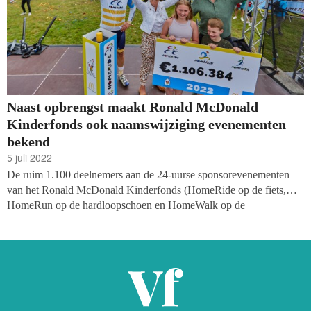
Naast opbrengst maakt Ronald McDonald
Kinderfonds ook naamswijziging evenementen
bekend
5 juli 2022
De ruim 1.100 deelnemers aan de 24-uurse sponsorevenementen
van het Ronald McDonald Kinderfonds (HomeRide op de fiets,
HomeRun op de hardloopschoen en HomeWalk op de
wandelschoen) hebben opnieuw ruim een miljoen euro opgehaald.
De teller stopte op 1.125.524 euro. De opbrengst komt ten goede
aan de Ronald McDonald Huizen, Huiskamers en vakantiehuizen.
Daarnaast werd bij de finish aangekondigd dat de evenementen per
2023 in naam samengaan.