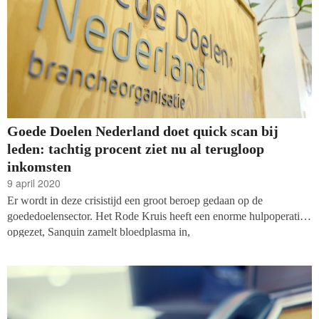
Goede Doelen Nederland doet quick scan bij
leden: tachtig procent ziet nu al terugloop
inkomsten
9 april 2020
Er wordt in deze crisistijd een groot beroep gedaan op de
goededoelensector. Het Rode Kruis heeft een enorme hulpoperatie
opgezet, Sanquin zamelt bloedplasma in,
ontwikkelingshulpgroepen maken zich hard voor vluchtelingen en
mensen in een zwak gezondheidssysteem en (mentale)
gezondheidsorganisaties doen op allerlei manieren aan voorlichting.
Toch maakt het merendeel van de goede doelen zich zorgen over de
toekomst, blijkt uit een ‘quick scan’ van Goede Doelen Nederland