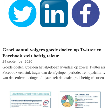
maatschappelijk belang van het werk van goede doelen en echoot
het standpunt dat brancheorganisatie Goede Doelen Nederland al
geruime tijd bepleit.
Groei aantal volgers goede doelen op Twitter en
Facebook stelt heftig teleur
24 september 2020
Goede doelen groeiden het afgelopen kwartaal op zowel Twitter als
Facebook een stuk trager dan de afgelopen periode. Ten opzichte
van de eerdere metingen dit jaar stelt de totale groei heftig teleur en
is bij veel organisaties het aantal volgers of likers teruggelopen,
blijkt uit de metingen van fondsenwerversblog Fundraiser Online in
augustus en september. Een lichtpuntje aan de horizon: op LinkedIn
laten goede doelen wel grote groei zien ten opzichte van begin dit
jaar.