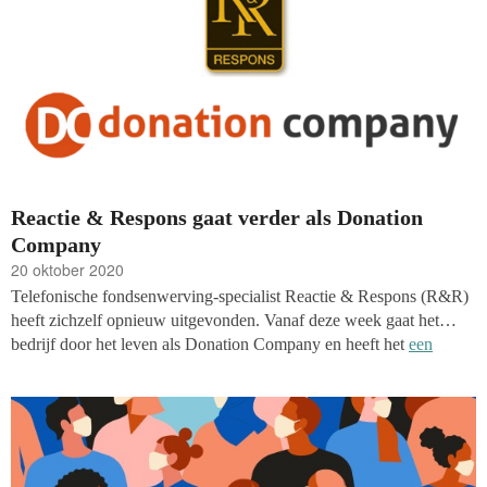
Reactie & Respons gaat verder als Donation
Company
20 oktober 2020
Telefonische fondsenwerving-specialist Reactie & Respons (R&R)
heeft zichzelf opnieuw uitgevonden. Vanaf deze week gaat het
bedrijf door het leven als Donation Company en heeft het
een
nieuwe website gelanceerd
. ‘Het is een naam die de lading van
onze werkzaamheden nog veel beter dekt en past bij onze
internationale activiteiten,’ aldus directeur Daan Breij op zijn
LinkedIn-pagina.