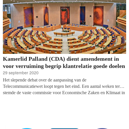
Kamerlid Palland (CDA) dient amendement in
voor verruiming begrip klantrelatie goede doelen
29 september 2020
Het slepende debat over de aanpassing van de
Telecommunicatiewet loopt tegen het eind. Een aantal weken terug
stemde de vaste commissie voor Economische Zaken en Klimaat in
met een plenair debat in de Tweede Kamer, dat nu op de agenda
staat voor de week van maandag 12 oktober. In aanloop naar die
sessie heeft Tweede Kamerlid Hilde Palland (CDA) een
amendement ingediend voor de verruiming van het begrip
klantrelatie voor goede doelen. Het amendement erkent het