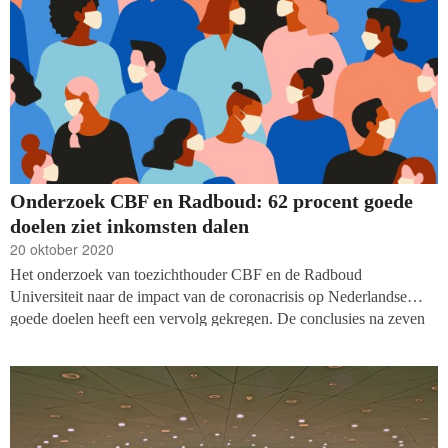
Onderzoek CBF en Radboud: 62 procent goede
doelen ziet inkomsten dalen
20 oktober 2020
Het onderzoek van toezichthouder CBF en de Radboud
Universiteit naar de impact van de coronacrisis op Nederlandse
goede doelen heeft een vervolg gekregen. De conclusies na zeven
maanden werken tijdens een pandemie? Meer dan zestig procent
van de goede doelen heeft hun inkomsten substantieel zien dalen,
ongeacht de grootte van hun organisatie. In vergelijking met de
inkomsten van 2018 verloren de deelnemende goede doelen tot
dusver ruim zes procent.