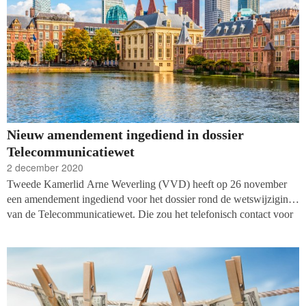
Nieuw amendement ingediend in dossier
Telecommunicatiewet
2 december 2020
Tweede Kamerlid Arne Weverling (VVD) heeft op 26 november
een amendement ingediend voor het dossier rond de wetswijziging
van de Telecommunicatiewet. Die zou het telefonisch contact voor
commerciële, ideële of charitatieve doeleinden inperken. Hij stelt
voor dat de termijn waarbinnen bestaande klanten die toestemming
hebben gegeven benaderd kunnen worden ‘dient te worden
voorgehangen aan beide Kamers’.