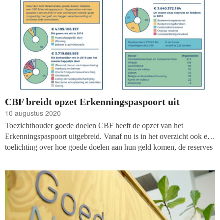
CBF breidt opzet Erkenningspaspoort uit
10 augustus 2020
Toezichthouder goede doelen CBF heeft de opzet van het
Erkenningspaspoort uitgebreid. Vanaf nu is in het overzicht ook een
toelichting over hoe goede doelen aan hun geld komen, de reserves
en de fondsen op het paspoort te zien. Ook kunnen de cijfers van
twee jaren makkelijker met elkaar worden vergeleken en zijn de
diagrammen duidelijker gemaakt.