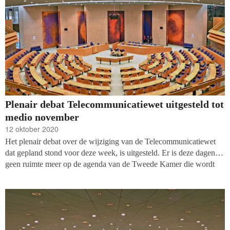
Plenair debat Telecommunicatiewet uitgesteld tot
medio november
12 oktober 2020
Het plenair debat over de wijziging van de Telecommunicatiewet
dat gepland stond voor deze week, is uitgesteld. Er is deze dagen
geen ruimte meer op de agenda van de Tweede Kamer die wordt
gedomineerd door de bestrijding van de coronacrisis. Het debat is
onder voorbehoud
opnieuw ingepland voor week 47
(dinsdag 17,
woensdag 18 of donderdag 19 november).