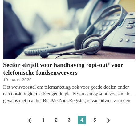
onder haar leden.
Sector strijdt voor handhaving ‘opt-out’ voor
telefonische fondsenwervers
19 maart 2020
Het wetsvoorstel om telemarketing ook voor goede doelen onder
een opt-in regiem te brengen in plaats van een opt-out, zoals nu het
geval is met o.a. het Bel-Me-Niet-Register, is van advies voorzien
door de Raad van State. Naar verwachting wordt het voorstel nog
deze maand naar de Tweede Kamer gestuurd.
Helaas verwachten
1
2
3
4
5
brancheorganisaties Goede Doelen Nederland en Nederland
Filantropieland ook dat staatssecretaris Mona Keijzer geen gehoor
heeft gegeven aan de bezwaren vanuit de sector.