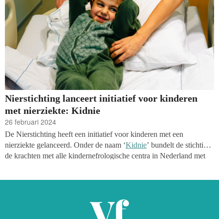
Nierstichting lanceert initiatief voor kinderen
met nierziekte: Kidnie
26 februari 2024
De Nierstichting heeft een initiatief voor kinderen met een
nierziekte gelanceerd. Onder de naam ‘
Kidnie
’ bundelt de stichting
de krachten met alle kindernefrologische centra in Nederland met
als doel om kinderen met een nierziekte kans op genezing te geven.
Doel is om behandeling kindvriendelijker te maken, nierziekten in
een zo vroeg mogelijk stadium op te kunnen sporen en 25 procent
van de kinderen met een nierziekte te kunnen genezen.