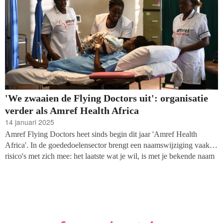
'We zwaaien de Flying Doctors uit': organisatie
verder als Amref Health Africa
14 januari 2025
Amref Flying Doctors heet sinds begin dit jaar 'Amref Health
Africa'. In de goededoelensector brengt een naamswijziging vaak
risico's met zich mee: het laatste wat je wil, is met je bekende naam
direct ook je achterban en donateurs kwijtraken. Danny
Dubbeldeman, directeur van de gezondheidszorgorganisatie, deelt
waarom ze er toch voor koos afscheid te nemen van het zo
avontuurlijk klinkende, welbekende ‘Flying Doctors’.