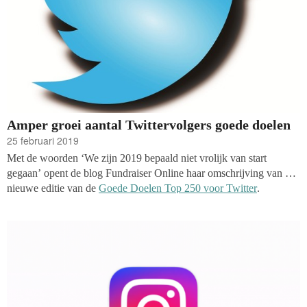
Amper groei aantal Twittervolgers goede doelen
25 februari 2019
Met de woorden ‘We zijn 2019 bepaald niet vrolijk van start
gegaan’ opent de blog Fundraiser Online haar omschrijving van de
nieuwe editie van de
Goede Doelen Top 250 voor Twitter
.
Verschuivingen zijn er amper en één op de vijf accounts is volgers
verloren. De groei van in totaal 5000 volgers is, over 250 accounts
genomen, karig te noemen.