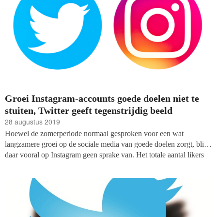
Die meting geldt nog steeds als de kwartaalmeting met de laagste
groei ooit.
Groei Instagram-accounts goede doelen niet te
stuiten, Twitter geeft tegenstrijdig beeld
28 augustus 2019
Hoewel de zomerperiode normaal gesproken voor een wat
langzamere groei op de sociale media van goede doelen zorgt, blijkt
daar vooral op Instagram geen sprake van. Het totale aantal likers
van de organisaties in de top-100 Instagram-accounts steeg met
meer dan een kwart miljoen (een stijging van 8,7%), blijkt uit de
augustusmeting van fondsenwerversblog Fundraiser Online.
Zonder de top-2, die beide internationale allure hebben, winnen de
genoteerde goede doelen zelfs bijna 12%.