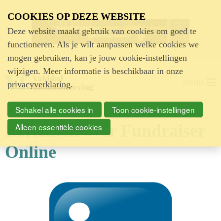
Advertentie
COOKIES OP DEZE WEBSITE
Deze website maakt gebruik van cookies om goed te
functioneren. Als je wilt aanpassen welke cookies we
mogen gebruiken, kan je jouw cookie-instellingen
wijzigen. Meer informatie is beschikbaar in onze
MENU
privacyverklaring
.
Schakel alle cookies in
Toon cookie-instellingen
Berichten over Fundraiser
Alleen essentiële cookies
Online