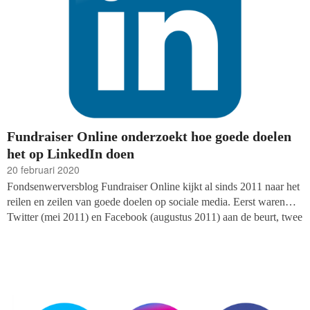
Fundraiser Online onderzoekt hoe goede doelen
het op LinkedIn doen
20 februari 2020
Fondsenwerversblog Fundraiser Online kijkt al sinds 2011 naar het
reilen en zeilen van goede doelen op sociale media. Eerst waren
Twitter (mei 2011) en Facebook (augustus 2011) aan de beurt, twee
jaar geleden zag de ranglijst voor goede doelen op Instagram het
levenslicht. Aan het begin van het nieuwe decennium lanceert
Fundraiser Online haar vierde ranglijst: hoe varen de goede doelen
op LinkedIn?