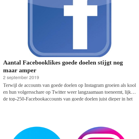
Aantal Facebooklikes goede doelen stijgt nog
maar amper
2 september 2019
Terwijl de accounts van goede doelen op Instagram groeien als kool
en hun volgersschare op Twitter weer langzaamaan toeneemt, lijken
de top-250-Facebookaccounts van goede doelen juist dieper in het
dal te komen. De kwartaalgroei bleef mager bij de laatste meting
van fondsenwerversblog Fundraiser Online. Er werden 113.116
vind-ik-leuks bijgeschreven op een totaal van ruim tien miljoen
likes; een stijging van ongeveer één procent. Daarmee werd de
laagste kwartaalgroei sinds de meting van maart 2012 genoteerd.