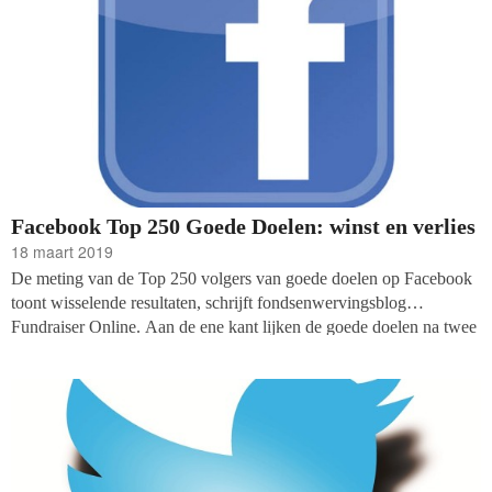
Facebook Top 250 Goede Doelen: winst en verlies
18 maart 2019
De meting van de Top 250 volgers van goede doelen op Facebook
toont wisselende resultaten, schrijft fondsenwervingsblog
Fundraiser Online. Aan de ene kant lijken de goede doelen na twee
moeilijke jaren op het sociale medium weer op te krabbelen, maar
aan de andere kant lijden een groot aantal van de Top 50-
genoteerde non-profits ook volgersverlies.