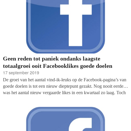
Geen reden tot paniek ondanks laagste
totaalgroei ooit Facebooklikes goede doelen
17 september 2019
De groei van het aantal vind-ik-leuks op de Facebook-pagina’s van
goede doelen is tot een nieuw dieptepunt gezakt. Nog nooit eerder
was het aantal nieuw vergaarde likes in een kwartaal zo laag. Toch
ziet de fondsenwerversblog Fundraiser Online het niet zo
pessimistisch in: het gros van de goede doelen groeit namelijk nog
gestaag, vooral in de lagere regionen van de lijst.