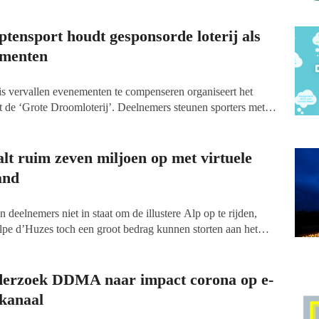
tensport houdt gesponsorde loterij als
ementen
s vervallen evenementen te compenseren organiseert het
 de ‘Grote Droomloterij’. Deelnemers steunen sporters met
o per lot neer te tellen. Er zijn honderden prijzen te winnen,
aakt door partners die het Fonds een warm hart toedragen.
lt ruim zeven miljoen op met virtuele
and
deelnemers niet in staat om de illustere Alp op te rijden,
Alpe d’Huzes toch een groot bedrag kunnen storten aan het
 Bij de start van de speciale editie van de klimtocht voor
 organisatie bekend 7,2 miljoen euro ingezameld te hebben.
len met onderzoekers valt het onderzoek naar kanker ook
derzoek DDMA naar impact corona op e-
stil.
skanaal