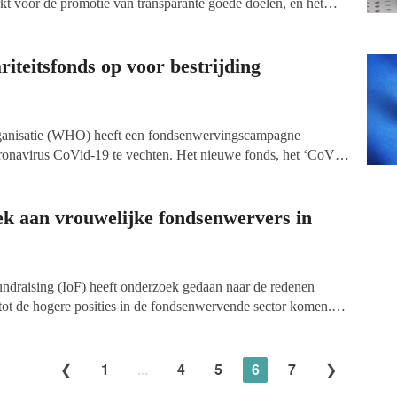
kt voor de promotie van transparante goede doelen, en het
uliere donaties in de liefdadigheidssector.
iteitsfonds op voor bestrijding
anisatie (WHO) heeft een fondsenwervingscampagne
ronavirus CoVid-19 te vechten. Het nieuwe fonds, het ‘CoVid-
und’, is een samenwerking tussen de WHO, de United Nations
Philanthropy Fund.
teerde vragen verwijzen we je door naar het
RIVM
,
Rode
k aan vrouwelijke fondsenwervers in
rts. Wij ontvangen via de chatfunctie op onze website
navirus maar wij zijn niet de juiste instantie om je vragen
Fundraising (IoF) heeft onderzoek gedaan naar de redenen
ot de hogere posities in de fondsenwervende sector komen.
issing Out: Understanding the female leadership gap in
erschenen. Wij zetten de hoofdconclusies uit het rapport alvast
1
...
4
5
6
7