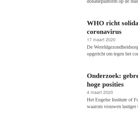
donatieplatform op de mar
laten groeien van de partic
WHO richt solidar
coronavirus
17 maart 2020
De Wereldgezondheidsorg
opgericht om tegen het co
19 Solidarity Response F
Foundation en het Swiss 
Voor alle corona-gerela
Onderzoek: gebre
Kruis
, GGD, en je huisa
veel vragen over het coro
hoge posities
bij neer te leggen.
4 maart 2020
Het Engelse Institute of 
waarom vrouwen lastiger t
Het onderzoek, getiteld
‘M
fundraising’
, is vandaag v
op een rijtje.