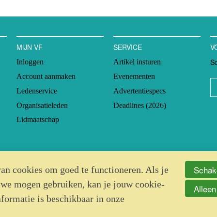
MIJN VF
SERVICE
V
Sc
Inloggen
Artikel insturen
Account aanmaken
Evenementen
Ledenservice
Advertentiespecs
Organisatieleden
Deadlines (2026)
Lidmaatschap
Schake
an cookies om goed te functioneren. Als je
 we mogen gebruiken, kan je jouw cookie-
Alleen
nformatie is beschikbaar in onze