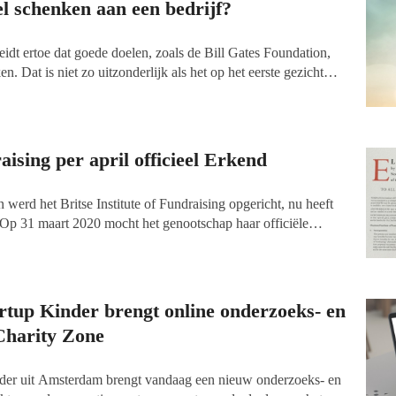
l schenken aan een bedrijf?
t ertoe dat goede doelen, zoals de Bill Gates Foundation,
. Dat is niet zo uitzonderlijk als het op het ee
rste gezicht
dat goede doelen aan bedrijven schenken
,
om een
filantropisch
aising per april officieel Erkend
 werd het Britse Institute of Fundraising opgericht, nu heeft
. Op 31 maart 2020 mocht het genootschap haar officiële
emen. Door de Royal Charter zal de status van fondsenwerving
d beroep. Het betekent feitelijk de maatschappelijke erkenning
erver.
artup Kinder brengt online onderzoeks- en
Charity Zone
nder uit Amsterdam brengt vandaag een nieuw onderzoeks- en