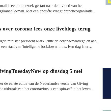
 is een onderzoek gestart naar de invloed van het
gskanaal e-mail. Met een enquête vraagt brancheorganisatie
DMA naar de gevolgen van de crisis voor onder meer
ingezet wordt en of de open- en klikratio’s van mailings zijn
 fondsenwervers is bij deze enquête ook van belang.
over corona: lees onze liveblogs terug
gde minister president Mark Rutte de corona-maatregelen aan.
 een staat van 'intelligente lockdown' thuis. Een dag later
enwerving met het bijhouden van liveblogs over het werk van
wel er ongetwijfeld nog een paar roerige weken, misschen
liggen, ontwikkelt het nieuws zich in onze sector ondertussen
ivingTuesdayNow op dinsdag 5 mei
er de eerste editie van de Nederlandse versie van Giving
 uitbraak van het coronavirus is een spin-off in het leven
sdayNow vindt er een extra wereldwijde dag van geven en
 te zamelen voor noodhulp.