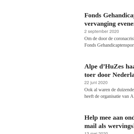
Fonds Gehandicap
vervanging even
2 september 2020
Om de door de coronacrisi
Fonds Gehandicaptensport
een handicap door twee eur
voornamelijk mogelijk gem
Alpe d’HuZes haa
toer door Nederl
22 juni 2020
Ook al waren de duizenden 
heeft de organisatie van 
Alpe d’Huzes / KWF Fonds.
kankeronderzoek maakte de
Door het geld nu al te de
Help mee aan on
tijdens de coronacrisis niet 
mail als werving
13 mei 2020