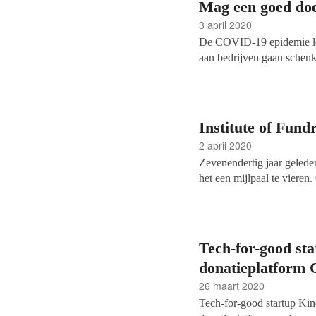
Mag een goed doe
3 april 2020
De COVID-19 epidemie leid
aan bedrijven gaan schenken
lijkt: het komt
vaker voor 
doel te bereiken.
Institute of Fundr
2 april 2020
Zevenendertig jaar geleden
het een mijlpaal te vieren
Erkenning in ontvangst n
toenemen als gerespecteer
van het vak van fondsenw
Tech-for-good st
donatieplatform 
26 maart 2020
Tech-for-good startup Ki