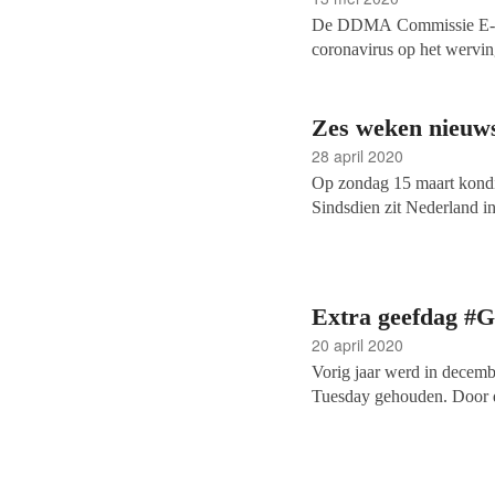
De DDMA Commissie E-mail
coronavirus op het wervin
voor data en marketing D
budgetten, hoe het kanaal 
veranderd. Het geluid van
Zes weken nieuws 
28 april 2020
Op zondag 15 maart kondi
Sindsdien zit Nederland in
startte het Vakblad fonds
de goededoelensector. Hoe
wel maanden, voor de ons 
iets minder snel.
Extra geefdag #G
20 april 2020
Vorig jaar werd in decemb
Tuesday gehouden. Door de
geroepen: met #GivingTue
eenheid plaats om geld in