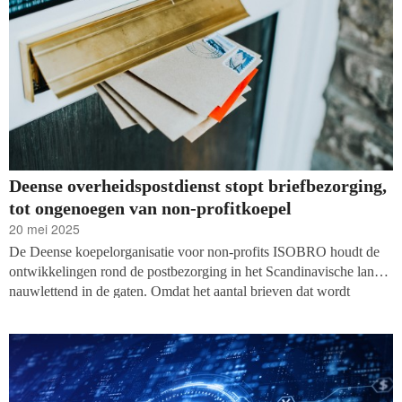
Deense overheidspostdienst stopt briefbezorging,
tot ongenoegen van non-profitkoepel
20 mei 2025
De Deense koepelorganisatie voor non-profits ISOBRO houdt de
ontwikkelingen rond de postbezorging in het Scandinavische land
nauwlettend in de gaten. Omdat het aantal brieven dat wordt
verstuurd met negentig procent is gedaald sinds 2000, heeft het
postbedrijf van de overheid PostNord besloten op 30 december
2025 te stoppen met het bezorgen van brieven.