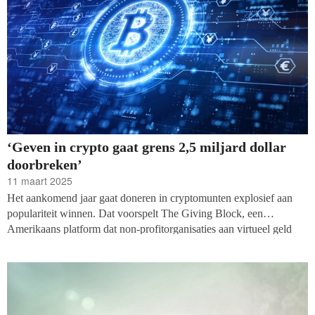
‘Geven in crypto gaat grens 2,5 miljard dollar
doorbreken’
11 maart 2025
Het aankomend jaar gaat doneren in cryptomunten explosief aan
populariteit winnen. Dat voorspelt The Giving Block, een
Amerikaans platform dat non-profitorganisaties aan virtueel geld
verbindt. Naar verwachting zal er 2,5 miljard dollar in cryptogeld
worden gedoneerd: ruim een verdubbeling ten opzichte van 2024.