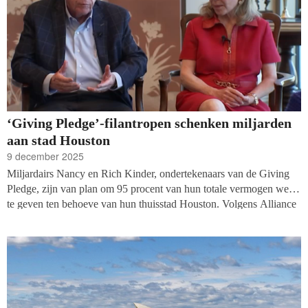
‘Giving Pledge’-filantropen schenken miljarden
aan stad Houston
9 december 2025
Miljardairs Nancy en Rich Kinder, ondertekenaars van de Giving
Pledge, zijn van plan om 95 procent van hun totale vermogen weg
te geven ten behoeve van hun thuisstad Houston. Volgens Alliance
Magazine gaat het om een bedrag van ongeveer tien miljard dollar.
Het bedrag zal voornamelijk uitgegeven worden aan parken,
onderwijs en kunst.