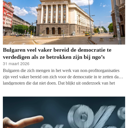
Bulgaren veel vaker bereid de democratie te
verdedigen als ze betrokken zijn bij ngo’s
31 maart 2026
Bulgaren die zich mengen in het werk van non-profitorganisaties
zijn veel vaker bereid om zich voor de democratie in te zetten dan
landgenoten die dat niet doen. Dat blijkt uit onderzoek van het
Open Society Institute Sofia. Zij zijn veel vaker bereid de
democratie te verdedigen ondanks persoonlijke risico’s (42 procent
ten opzichte van 24 procent) en om vrijwilligerswerk te doen in
tijden van crisis (31 procent ten opzichte van achttien procent).