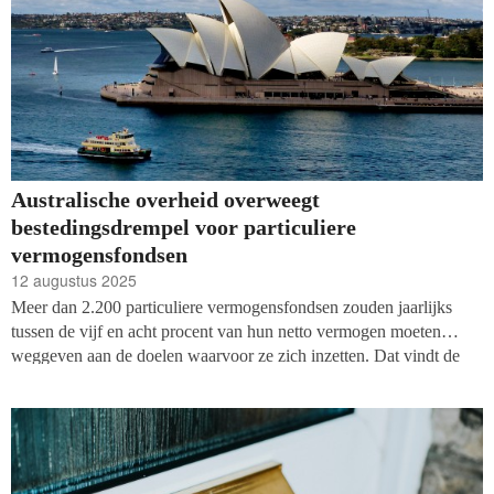
Australische overheid overweegt
bestedingsdrempel voor particuliere
vermogensfondsen
12 augustus 2025
Meer dan 2.200 particuliere vermogensfondsen zouden jaarlijks
tussen de vijf en acht procent van hun netto vermogen moeten
weggeven aan de doelen waarvoor ze zich inzetten. Dat vindt de
Australische overheid, schrijft Alliance Magazine. Het plan leidt tot
verdeeldheid in de Australische filantropische sector: sommige
betrokkenen vrezen dat de wijziging juist miljarden dollars aan
toekomstige giften in gevaar brengt.