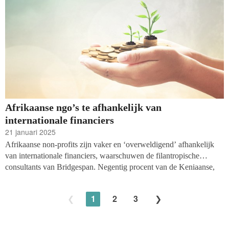
Afrikaanse ngo’s te afhankelijk van
internationale financiers
21 januari 2025
Afrikaanse non-profits zijn vaker en ‘overweldigend’ afhankelijk
van internationale financiers, waarschuwen de filantropische
consultants van Bridgespan. Negentig procent van de Keniaanse,
Nigeriaanse en Zuid-Afrikaanse ngo’s in het onderzoek ontving
hun eerste substantiële subsidie van een niet-Afrikaanse financier.
1
2
3