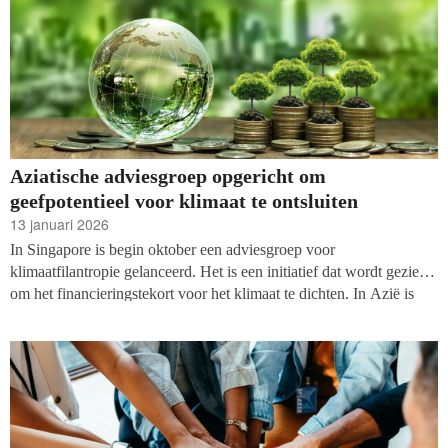
Aziatische adviesgroep opgericht om
geefpotentieel voor klimaat te ontsluiten
13 januari 2026
In Singapore is begin oktober een adviesgroep voor
klimaatfilantropie gelanceerd. Het is een initiatief dat wordt gezien
om het financieringstekort voor het klimaat te dichten. In Azië is
klimaatactie hard nodig: ongeveer tachtig procent van het continent
is laag gelegen en bij extreem weer (hittegolven, tropische stormen
of overstromingen) lopen deze gebieden gevaar.