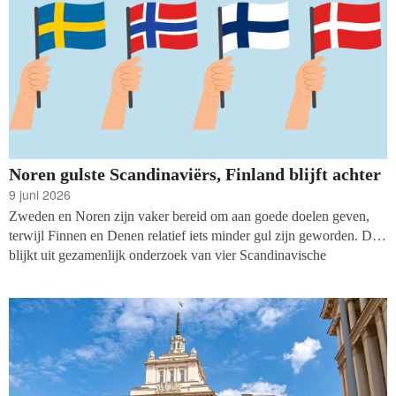
Noren gulste Scandinaviërs, Finland blijft achter
9 juni 2026
Zweden en Noren zijn vaker bereid om aan goede doelen geven,
terwijl Finnen en Denen relatief iets minder gul zijn geworden. Dat
blijkt uit gezamenlijk onderzoek van vier Scandinavische
brancheverenigingen (het ‘Nordic Donor Report’, door ISOBRO,
Giva Sverige, Fundraising Norway en VaLa) onder duizend
inwoners van elk land.