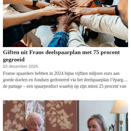
Giften uit Frans deelspaarplan met 75 procent
gegroeid
23 december 2025
Franse spaarders hebben in 2024 bijna vijftien miljoen euro aan
goede doelen en fondsen gedoneerd via het deelspaarplan l’épargne
de partage – een spaarproduct waarbij op zijn minst 25 procent van
de rente aan het goede doel wordt gedoneerd. Dat toont een rapport
van sectororganisatie FAIR aan. Sinds 2023 groeit het bedrag dat
via deze weg wordt gegeven gestaag.