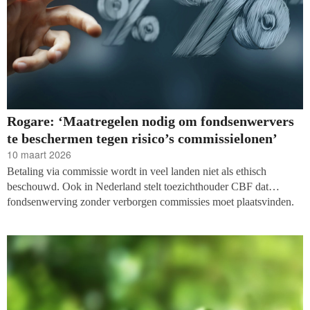
Rogare: ‘Maatregelen nodig om fondsenwervers
te beschermen tegen risico’s commissielonen’
10 maart 2026
Betaling via commissie wordt in veel landen niet als ethisch
beschouwd. Ook in Nederland stelt toezichthouder CBF dat
fondsenwerving zonder verborgen commissies moet plaatsvinden.
Maar nu het wettelijk verbod van commissielonen uit de
fondsenwervingscodes in Australië en het Verenigd Koninkrijk zijn
gehaald, is het maar de vraag of de ethische waarden tegen de
betalingsmethode het houden tegen de praktische voordelen.
Fondsenwervingsdenktank Rogare twijfelt en bespreekt de voors en
tegens in een discussiepaper met de titel ‘
Playing the Percentages:
re-evaluating the ethics of paying fundraisers by commission’.