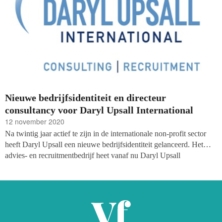
Nieuwe bedrijfsidentiteit en directeur
consultancy voor Daryl Upsall International
12 november 2020
Na twintig jaar actief te zijn in de internationale non-profit sector
heeft Daryl Upsall een nieuwe bedrijfsidentiteit gelanceerd. Het
advies- en recruitmentbedrijf heet vanaf nu Daryl Upsall
International. ‘Het nieuwe merk stelt ons in staat om met één stem
met onze klanten en de sector te praten.’ Verder heeft consultingstak
een nieuwe algemeen directeur en is de website van het bedrijf
volledig vernieuwd.