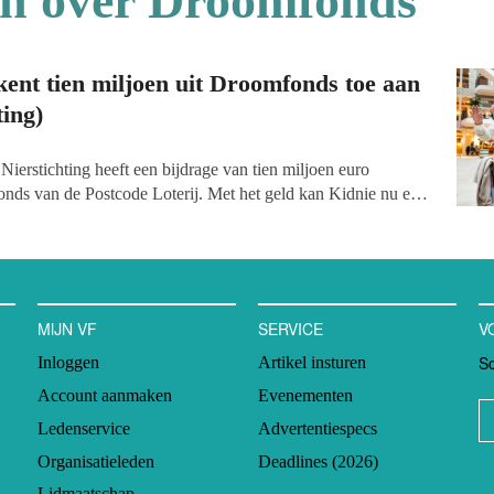
en over Droomfonds
kent tien miljoen uit Droomfonds toe aan
ting)
Nierstichting heeft een bijdrage van tien miljoen euro
nds van de Postcode Loterij. Met het geld kan Kidnie nu een
ie genezing van nierziekten bij kinderen mogelijk maakt.
it is niet zomaar een medische doorbraak, maar het betekent
ief voor kinderen en hun families.’
MIJN VF
SERVICE
V
Sc
Inloggen
Artikel insturen
Account aanmaken
Evenementen
Ledenservice
Advertentiespecs
Organisatieleden
Deadlines (2026)
Lidmaatschap