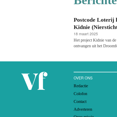
Bericht
Postcode Loterij 
Kidnie (Nierstich
18 maart 2025
Het project Kidnie van de 
ontvangen uit het Droomfo
gentherapie ontwikkelen d
Directeur Tom Oostrom: ‘D
eindelijk toekomstperspect
OVER ONS
Redactie
Colofon
Contact
Adverteren
Onze missie