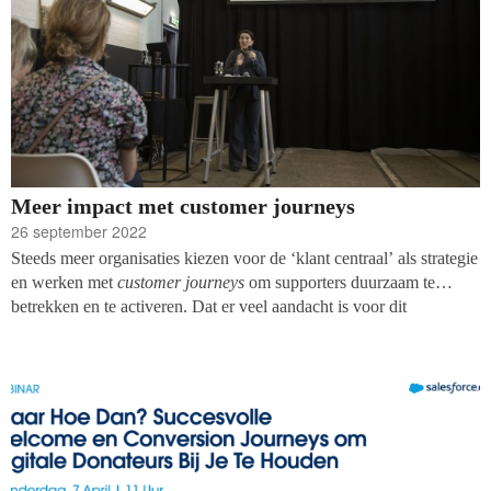
Meer impact met customer journeys
26 september 2022
Steeds meer organisaties kiezen voor de ‘klant centraal’ als strategie
en werken met
customer journeys
om supporters duurzaam te
betrekken en te activeren. Dat er veel aandacht is voor dit
onderwerp werd ook duidelijk tijdens de Vakdag fondsenwerving.
De workshop
‘Meer impact met Customer Journeys’
was één van
de best bezochte presentaties door vakgenoten.