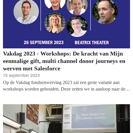
Vakdag 2023 - Workshops: De kracht van Mijn
eenmalige gift, multi channel donor journeys en
werven met Salesforce
15 september 2023
Op de Vakdag fondsenwerving 2023 zal een grote variatie aan
workshops worden gehouden. Deze zetten we in aanloop naar de
dag, op 26 september, in de spotlights. Vandaag de laatste drie
sessies: een panel over Mijn eenmalige gift, interesse naar
engagement vertalen met multi channel donor journeys en hoe Save
the Children werft met Salesforce.