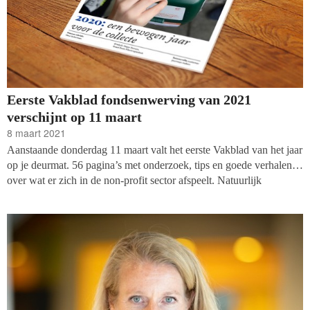
Eerste Vakblad fondsenwerving van 2021
verschijnt op 11 maart
8 maart 2021
Aanstaande donderdag 11 maart valt het eerste Vakblad van het jaar
op je deurmat. 56 pagina’s met onderzoek, tips en goede verhalen
over wat er zich in de non-profit sector afspeelt. Natuurlijk
verschijnen de artikelen uit het Vakblad dan ook weer online. Met
deze maand: onderzoek naar de opbrengsten van huis-aan-
huiscollectes in het coronajaar 2020, een drieluik rond major
donors, de nieuwe rubriek ‘Kleur bekennen’ en nog veel meer.