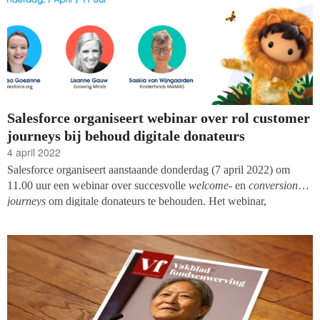
Salesforce organiseert webinar over rol customer
journeys bij behoud digitale donateurs
4 april 2022
Salesforce organiseert aanstaande donderdag (7 april 2022) om
11.00 uur een webinar over succesvolle
welcome-
en
conversion
journeys
om digitale donateurs te behouden. Het webinar,
georganiseerd in samenwerking met Growing Minds, richt zich op
hoe je marketing kunt automatiseren zonder het menselijke gevoel
te verliezen door e-mails af te stemmen op de behoeften van
supporters. Ook worden er tips gegeven over hoe je supporters kunt
inspireren om de donatiecyclus in de toekomst te herhalen.