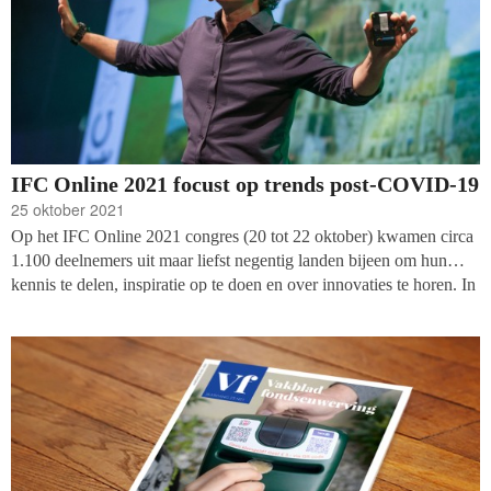
IFC Online 2021 focust op trends post-COVID-19
25 oktober 2021
Op het IFC Online 2021 congres (20 tot 22 oktober) kwamen circa
1.100 deelnemers uit maar liefst negentig landen bijeen om hun
kennis te delen, inspiratie op te doen en over innovaties te horen. In
het IFC programma zijn drie belangrijke trends waarneembaar.
Corine Aartman (Wilde Ganzen) was erbij.