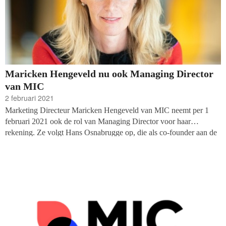
Maricken Hengeveld nu ook Managing Director
van MIC
2 februari 2021
Marketing Directeur Maricken Hengeveld van MIC neemt per 1
februari 2021 ook de rol van Managing Director voor haar
rekening. Ze volgt Hans Osnabrugge op, die als co-founder aan de
start stond van het bureau dat sociale impact vergroot met behulp
van mobiele donor journeys. Hij blijft zijn kennis en netwerk
inzetten voor MIC als partner van aandeelhouder Brooklyn
Ventures.