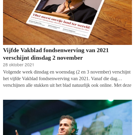
Vijfde Vakblad fondsenwerving van 2021
verschijnt dinsdag 2 november
28 oktober 2021
Volgende week dinsdag en woensdag (2 en 3 november) verschijnt
het vijfde Vakblad fondsenwerving van 2021. Vanaf die dag
verschijnen alle stukken uit het blad natuurlijk ook online. Met deze
keer aandacht voor de reactie van de cultuursector op het
coronavirus, een lang interview met afzwaaiend directeur van
International Campaign for Tibet, Tsering Jampa, en de rechten en
plichten van de Belastingdienst in het toezien op fraude en
terrorisme.