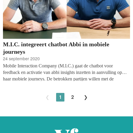
M.I.C. integreert chatbot Abbi in mobiele
journeys
24 september 2020
Mobile Interaction Company (M.I.C.) gaat de chatbot voor
feedback en activatie van abbi insights inzetten in aanvulling op
haar mobiele journeys. De betrokken partijen willen met de
samenwerking goede doelen en culturele instellingen helpen om de
connectie met hun achterban persoonlijker en doeltreffender te
1
2
maken.