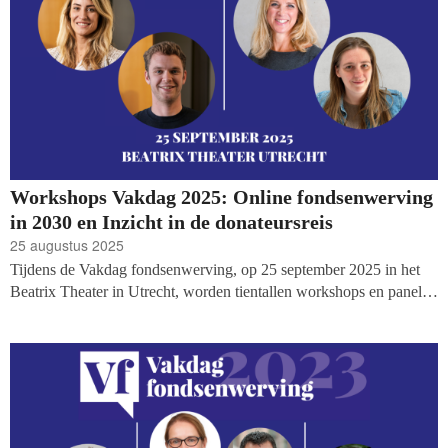
Workshops Vakdag 2025: Online fondsenwerving
in 2030 en Inzicht in de donateursreis
25 augustus 2025
Tijdens de Vakdag fondsenwerving, op 25 september 2025 in het
Beatrix Theater in Utrecht, worden tientallen workshops en panels
georganiseerd. Vandaag maken we een nieuwe workshop én een
mini-masterclass bekend: in een mini-masterclass wordt uitgebreid
vooruitgeblikt op online fondsenwerving in 2030, en een workshop
over het bouwen aan de perfecte donateursreis: van bewustzijn tot
ambassadeurschap. En er volgen de komende periode nog veel
meer workshops!