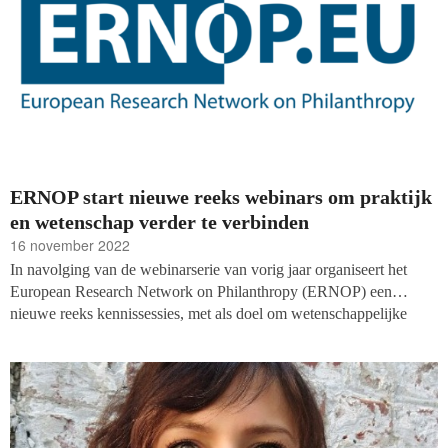
ERNOP start nieuwe reeks webinars om praktijk
en wetenschap verder te verbinden
16 november 2022
In navolging van de webinarserie van vorig jaar organiseert het
European Research Network on Philanthropy (ERNOP) een
nieuwe reeks kennissessies, met als doel om wetenschappelijke
onderzoeksresultaten te delen met de praktijk. Tijdens de acht
webinars delen verschillende wetenschappers de meest recente
inzichten over een bepaald onderwerp. De discussies die op de
presentaties volgen worden telkens gemodereerd door een
praktijkexpert.