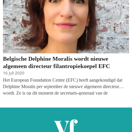
Belgische Delphine Moralis wordt nieuwe
algemeen directeur filantropiekoepel EFC
16 juli 2020
Het European Foundation Centre (EFC) heeft aangekondigd dat
Delphine Moralis per september de nieuwe algemeen directeur
wordt. Ze is op dit moment de secretaris-generaal van de
internationale tak van Terre des Hommes en heeft jarenlange
ervaring op het gebied van leidinggeven aan Europese organisaties.
Moralis volgt Gerry Salole op, die na 15 jaar aan het hoofd van
EFC te hebben gestaan
met pensioen gaat.