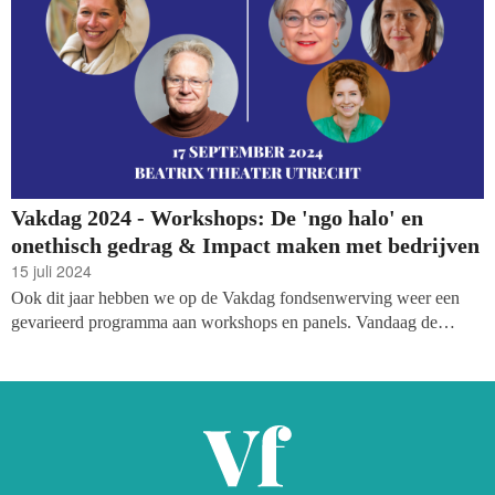
Vakdag 2024 - Workshops: De 'ngo halo' en
onethisch gedrag & Impact maken met bedrijven
15 juli 2024
Ook dit jaar hebben we op de Vakdag fondsenwerving weer een
gevarieerd programma aan workshops en panels. Vandaag de
volgende twee sessies: een confronterende sessie over hoe de
verheerlijking van de waarden van goede doelen tot onethisch
gedrag kan leiden, en over het binden van bedrijven aan je goede
doel, o.a. door de werving van maatschappelijke aandeelhouders.