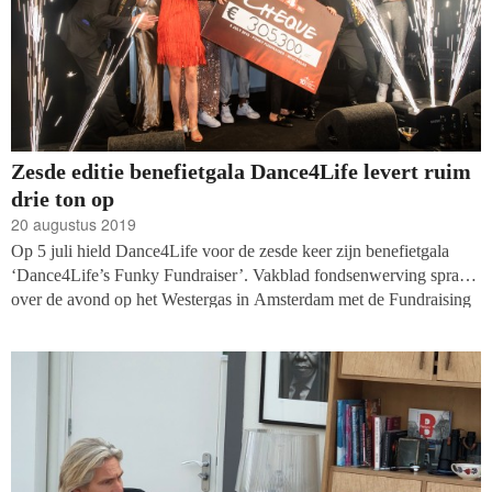
Zesde editie benefietgala Dance4Life levert ruim
drie ton op
20 augustus 2019
Op 5 juli hield Dance4Life voor de zesde keer zijn benefietgala
‘Dance4Life’s Funky Fundraiser’. Vakblad fondsenwerving sprak
over de avond op het Westergas in Amsterdam met de Fundraising
& Event Manager van Dance4Life, Saskia Bos, die de organisatie
van de gala-avond voor haar rekening nam.