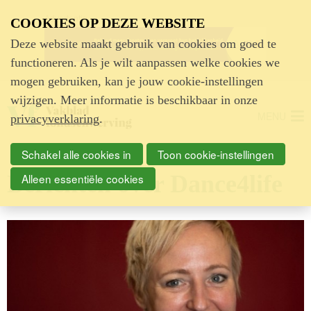
Advertentie
COOKIES OP DEZE WEBSITE
Deze website maakt gebruik van cookies om goed te
functioneren. Als je wilt aanpassen welke cookies we
mogen gebruiken, kan je jouw cookie-instellingen
wijzigen. Meer informatie is beschikbaar in onze
MENU
privacyverklaring
.
Schakel alle cookies in
Toon cookie-instellingen
Berichten over Dance4life
Alleen essentiële cookies