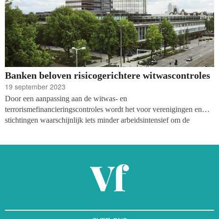
Banken beloven risicogerichtere witwascontroles
19 september 2023
Door een aanpassing aan de witwas- en
terrorismefinancieringscontroles wordt het voor verenigingen en
stichtingen waarschijnlijk iets minder arbeidsintensief om de
controles van banken te doorstaan. De regulering was dusdanig
strikt dat goede doelen vaak maanden moesten wachten om
bijvoorbeeld een bankrekening te openen. De koepelorganisatie
Nederlandse Vereniging van Banken (NVB) heeft nu beterschap
beloofd en in samenwerking met partijen uit de non-profitsector
handvatten ontwikkeld.