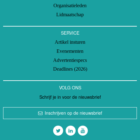
Organisatieleden
Lidmaatschap
SERVICE
Artikel insturen
Evenementen
Advertentiespecs
Deadlines (2026)
VOLG ONS
Schrijf je in voor de nieuwsbrief
Inschrijven op de nieuwsbrief
Volg ons