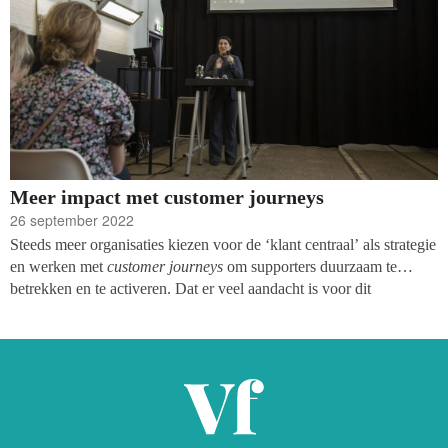
Meer impact met customer journeys
26 september 2022
Steeds meer organisaties kiezen voor de ‘klant centraal’ als strategie
en werken met
customer journeys
om supporters duurzaam te
betrekken en te activeren. Dat er veel aandacht is voor dit
onderwerp werd ook duidelijk tijdens de Vakdag fondsenwerving.
De workshop
‘Meer impact met Customer Journeys’
was één van
de best bezochte presentaties door vakgenoten.