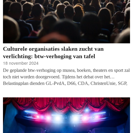
Culturele organisaties slaken zucht van
verlichting: btw-verhoging van tafel
18 november 2024
De geplande btw-verhoging op musea, boeken, theaters en sport zal
toch niet worden doorgevoerd. Tijdens het debat over het
Belastingplan dienden GL-PvdA, D66, CDA, ChristenUnie, SGP,
Volt en JA21 samen een motie in waarin het kabinet wordt
opgeroepen een alternatief te zoeken. Zonder de steun van deze
partijen halen de plannen in de Eerste Kamer geen meerderheid.