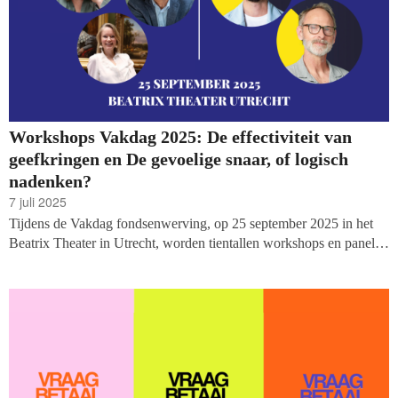
Workshops Vakdag 2025: De effectiviteit van
geefkringen en De gevoelige snaar, of logisch
nadenken?
7 juli 2025
Tijdens de Vakdag fondsenwerving, op 25 september 2025 in het
Beatrix Theater in Utrecht, worden tientallen workshops en panels
georganiseerd. Vandaag kunnen we twee nieuwe sessies
bekendmaken: een sessie over de effectiviteit van de Geefkring en
hoe je er zelf mee kan starten, en een workshop over de succesvolle
inzet van schijnbare tegenpolen: emotie en ratio. En er volgen de
komende periode nog veel meer workshops!