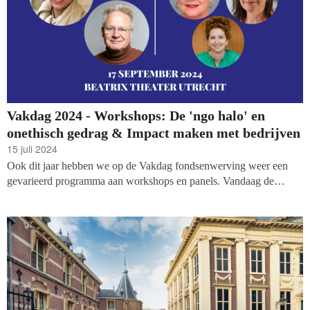
Vakdag 2024 - Workshops: De 'ngo halo' en
onethisch gedrag & Impact maken met bedrijven
15 juli 2024
Ook dit jaar hebben we op de Vakdag fondsenwerving weer een
gevarieerd programma aan workshops en panels. Vandaag de
volgende twee sessies: een confronterende sessie over hoe de
verheerlijking van de waarden van goede doelen tot onethisch
gedrag kan leiden, en over het binden van bedrijven aan je goede
doel, o.a. door de werving van maatschappelijke aandeelhouders.