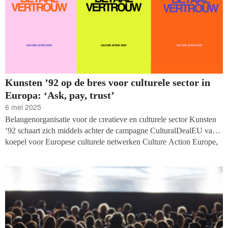
Kunsten ’92 op de bres voor culturele sector in
Europa: ‘Ask, pay, trust’
6 mei 2025
Belangenorganisatie voor de creatieve en culturele sector Kunsten
’92 schaart zich middels achter de campagne CulturalDealEU van
koepel voor Europese culturele netwerken Culture Action Europe,
die zij samen met hun partners ECF en Europa Nostra opzetten. Zij
pleiten voor het centraal zetten van cultuur in de Europese Unie
door de makers te vragen, betalen en vertrouwen.