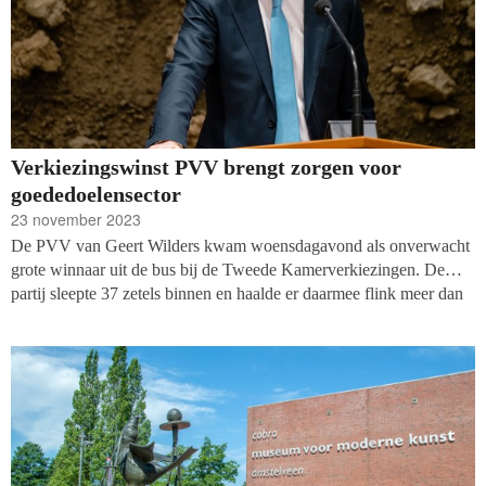
Verkiezingswinst PVV brengt zorgen voor
goededoelensector
23 november 2023
De PVV van Geert Wilders kwam woensdagavond als onverwacht
grote winnaar uit de bus bij de Tweede Kamerverkiezingen. De
partij sleepte 37 zetels binnen en haalde er daarmee flink meer dan
GL-PvdA (25) en VVD (24). Hoewel de komende periode nog
moet blijken met welke partijen Wilders tot een coalitie kan komen
en welke plannen standhouden, is de eerste reactie vanuit de
filantropische sector pessimistisch. Vooral vluchtelingen- en
klimaatorganisaties maken zich zorgen.