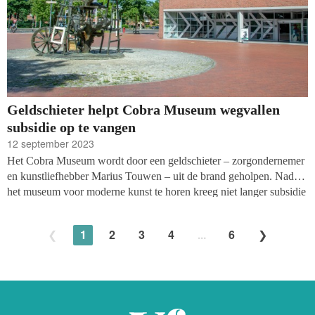
Geldschieter helpt Cobra Museum wegvallen
subsidie op te vangen
12 september 2023
Het Cobra Museum wordt door een geldschieter – zorgondernemer
en kunstliefhebber Marius Touwen – uit de brand geholpen. Nadat
het museum voor moderne kunst te horen kreeg niet langer subsidie
te ontvangen van de gemeente Amstelveen hing het voortbestaan
aan een zijden draadje.
1
2
3
4
...
6