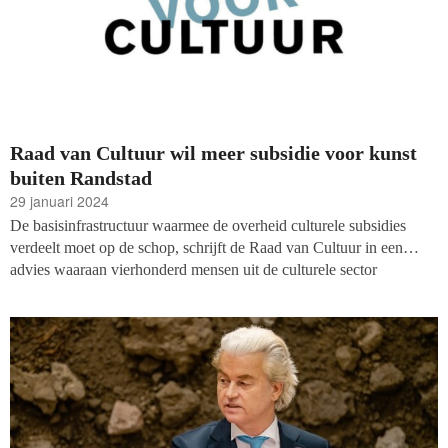
Raad van Cultuur wil meer subsidie voor kunst
buiten Randstad
29 januari 2024
De basisinfrastructuur waarmee de overheid culturele subsidies
verdeelt moet op de schop, schrijft de Raad van Cultuur in een
advies waaraan vierhonderd mensen uit de culturele sector
meewerkten. Er is nu te weinig aandacht voor cultuur in regio’s
buiten de Randstad en een aantal specifieke sectoren, zoals jazz,
hiphop en fotografie. De Raad van Cultuur pleit voor een centraal
Rijkscultuurfonds dat landelijke subsidies verleent.