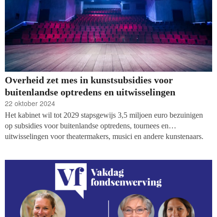
Overheid zet mes in kunstsubsidies voor
buitenlandse optredens en uitwisselingen
22 oktober 2024
Het kabinet wil tot 2029 stapsgewijs 3,5 miljoen euro bezuinigen
op subsidies voor buitenlandse optredens, tournees en
uitwisselingen voor theatermakers, musici en andere kunstenaars.
Dat schrijft De Volkskrant op basis van data uit de
Prinsjesdagbegroting. Het gaat om ruim zestien procent op de
begroting voor internationaal cultuurbeleid.