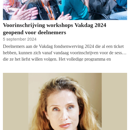
Voorinschrijving workshops Vakdag 2024
geopend voor deelnemers
5 september 2024
Deelnemers aan de Vakdag fondsenwerving 2024 die al een ticket
hebben, kunnen zich vanaf vandaag voorinschrijven voor de sessies
die ze het liefst willen volgen. Het volledige programma en
tijdschema van de workshops en panels is ondertussen bekend en te
vinden
op de website van de Vakdag
. Dus download de Yellenge
app en zorg ervoor dat je een plekje hebt bij je favoriete sessies in
het Beatrix Theater op 17 september!