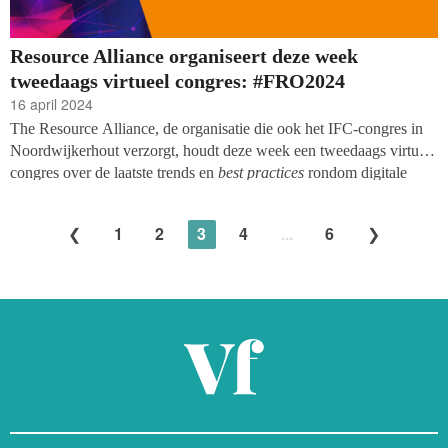
Resource Alliance organiseert deze week
tweedaags virtueel congres: #FRO2024
16 april 2024
The Resource Alliance, de organisatie die ook het IFC-congres in
Noordwijkerhout verzorgt, houdt deze week een tweedaags virtueel
congres over de laatste trends en
best practices
rondom digitale
fondsenwerving. Daarbij ligt de focus voornamelijk op het gebruik
van Artificial Intelligence (AI) en hoe dat het werk van goede
1
2
3
4
...
6
doelen vernieuwt. Lezers van het Vakblad fondsenwerving kunnen
het programma, op woensdag 17 en donderdag 18 april, met
korting volgen.