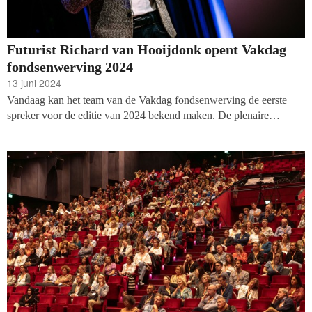
Futurist Richard van Hooijdonk opent Vakdag
fondsenwerving 2024
13 juni 2024
Vandaag kan het team van de Vakdag fondsenwerving de eerste
spreker voor de editie van 2024 bekend maken. De plenaire
opening zal worden verzorgd door futurist, trendwatcher en CEO
van
future intelligence agency
Trendforce, Richard van Hooijdonk!