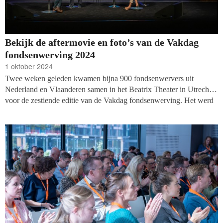
Bekijk de aftermovie en foto’s van de Vakdag
fondsenwerving 2024
1 oktober 2024
Twee weken geleden kwamen bijna 900 fondsenwervers uit
Nederland en Vlaanderen samen in het Beatrix Theater in Utrecht
voor de zestiende editie van de Vakdag fondsenwerving. Het werd
een leerzame dag vol inspiratie, interactieve workshops en
gezelligheid op het netwerkplein. We willen iedereen alle bezoekers
en iedereen die heeft bijgedragen aan deze succesvolle dag hartelijk
bedanken!