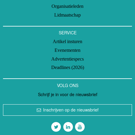
Organisatieleden
Lidmaatschap
SERVICE
Artikel insturen
Evenementen
Advertentiespecs
Deadlines (2026)
VOLG ONS
Schrijf je in voor de nieuwsbrief
Inschrijven op de nieuwsbrief
Volg ons