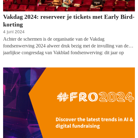
Vakdag 2024: reserveer je tickets met Early Bird-
korting
4 juni 2024
Achter de schermen is de organisatie van de Vakdag
fondsenwerving 2024 alweer druk bezig met de invulling van de
jaarlijkse congresdag van Vakblad fondsenwerving: dit jaar op
dinsdag 17 september 2024 in het Beatrix Theater in Utrecht. De
aankomende weken maken we bekend wie als Keynote-sprekers
het podium van de Grote Theaterzaal gaan betreden en welke
workshops er te volgen zijn. Wil je zeker zijn van een ticket?
Reserveer vóór 12 juli 2024 je ticket om te profiteren van de Early
Bird-korting!