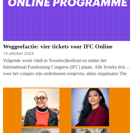
Weggeefactie: vier tickets voor IFC Online
14 oktober 2024
Volgende week vindt in Noordwijkerhout en online het
International Fundraising Congress (IFC) plaats. Alle fysieke tickets
voor het congres zijn ondertussen vergeven, aldus organisator The
Resource Alliance, maar met het onlineprogramma wil IFC een
geconcentreerde versie van de IFC-ervaring bieden. Vakblad
fondsenwerving mag vier IFC-Online tickets (t.w.v. 150 pond)
weggeven.