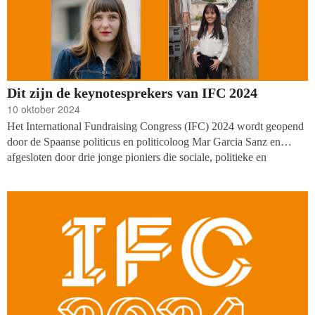
Dit zijn de keynotesprekers van IFC 2024
10 oktober 2024
Het International Fundraising Congress (IFC) 2024 wordt geopend
door de Spaanse politicus en politicoloog Mar Garcia Sanz en
afgesloten door drie jonge pioniers die sociale, politieke en
ecologische uitdagingen aanpakken. Dat heeft de organisatie van
het congres, The Resource Alliance, deze week bekend gemaakt.
Het IFC vindt plaats van 22 tot en met 25 oktober in
Noordwijkerhout.