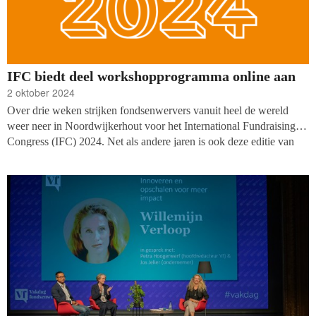
IFC biedt deel workshopprogramma online aan
2 oktober 2024
Over drie weken strijken fondsenwervers vanuit heel de wereld
weer neer in Noordwijkerhout voor het International Fundraising
Congress (IFC) 2024. Net als andere jaren is ook deze editie van
het congres hybride: organisator The Resource Alliance biedt in
totaal twaalf workshops, de opening en de sluitingspresentatie
online aan. IFC vindt plaats van dinsdag 22 tot vrijdag 25 oktober
2024.