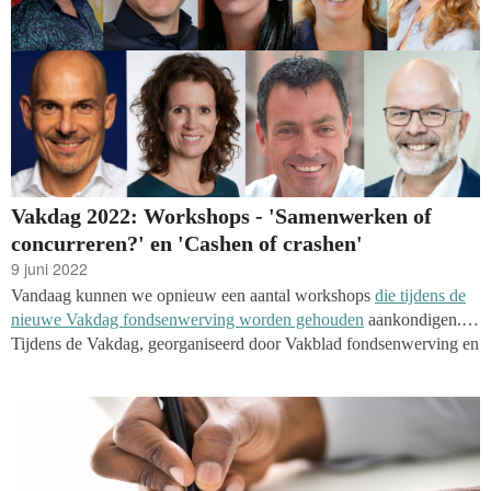
Vakdag 2022: Workshops - 'Samenwerken of
concurreren?' en 'Cashen of crashen'
9 juni 2022
Vandaag kunnen we opnieuw een aantal workshops
die tijdens de
nieuwe Vakdag fondsenwerving worden gehouden
aankondigen.
Tijdens de Vakdag, georganiseerd door Vakblad fondsenwerving en
Goede Doelen Nederland, kan je sessies over de spanning tussen
samenwerken en concurreren, en de uitdagingen die het
betalingsverkeer aan goede doelen stelt volgen.