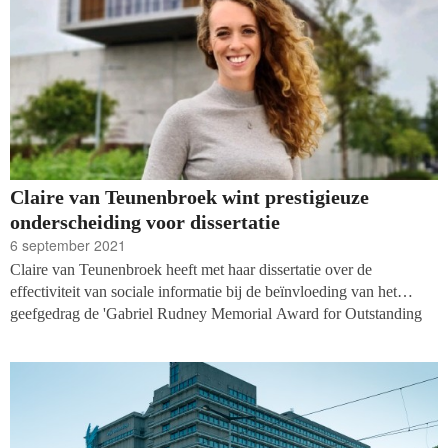
Claire van Teunenbroek wint prestigieuze
onderscheiding voor dissertatie
6 september 2021
Claire van Teunenbroek heeft met haar dissertatie over de
effectiviteit van sociale informatie bij de beïnvloeding van het
geefgedrag de 'Gabriel Rudney Memorial Award for Outstanding
Dissertation in Nonprofit and Voluntary Action Research' in de
wacht gesleept. Deze prestigieuze onderscheiding wordt jaarlijks
uitgereikt aan het beste proefschrift ter wereld dat bijdroeg aan de
ontwikkeling van academisch onderzoek naar de werking van de
non-profitsector.