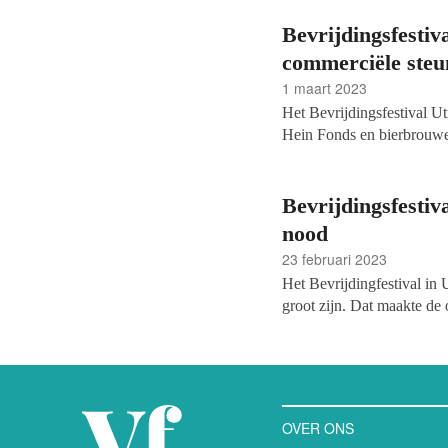
Bevrijdingsfestiv
commerciële steu
1 maart 2023
Het Bevrijdingsfestival Ut
Hein Fonds en bierbrouwe
de festivalorganisatie be
onzekerheden. De twee part
hulp zijn geschoten, schrij
Bevrijdingsfestiva
nood
23 februari 2023
Het Bevrijdingfestival in U
groot zijn. Dat maakte de
Bevrijdingsfestival op los
OVER ONS