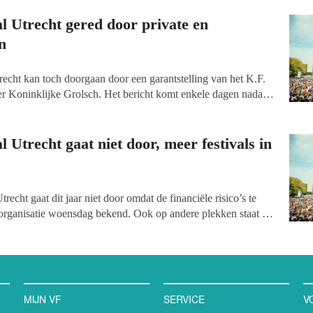
al Utrecht gered door private en
n
recht kan toch doorgaan door een garantstelling van het K.F.
r Koninklijke Grolsch. Het bericht komt enkele dagen nadat
kend maakte dat het niet door kon gaan vanwege financiële
ijen vinden het vieren van de vrijheid zo belangrijk dat ze te
ft het festival op haar website.
l Utrecht gaat niet door, meer festivals in
trecht gaat dit jaar niet door omdat de financiële risico’s te
 organisatie woensdag bekend. Ook op andere plekken staat het
se schroeven.
MIJN VF
SERVICE
V