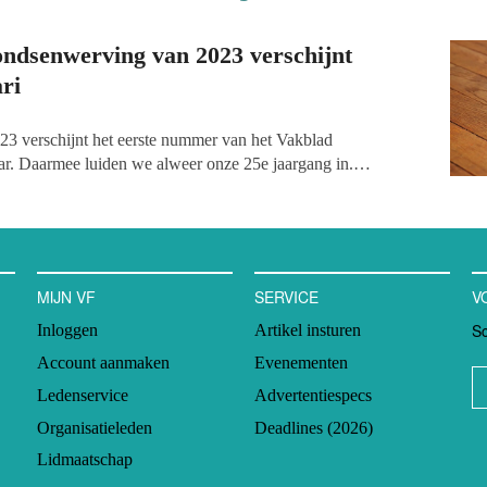
ondsenwerving van 2023 verschijnt
ri
23 verschijnt het eerste nummer van het Vakblad
ar. Daarmee luiden we alweer onze 25e jaargang in.
zullen alle stukken uit het blad ook weer online verschijnen.
kelen live staan, zijn deze openbaar te lezen. Deze keer lees je
er het dilemma waar ngo's in Afghanistan onder het bewind
 geconfronteerd, het nieuwe acceptgiro-alternatief
Mijn
ftrek, academisch onderzoek naar crowdfunding in de
MIJN VF
SERVICE
V
 post van goede doelen en nog veel meer.
Sc
Inloggen
Artikel insturen
Account aanmaken
Evenementen
Ledenservice
Advertentiespecs
Organisatieleden
Deadlines (2026)
Lidmaatschap