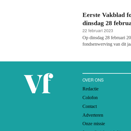
Eerste Vakblad f
dinsdag 28 februa
22 februari 2023
Op dinsdag 28 februari 20
fondsenwerving van dit ja
Gedurende de maand maart 
De eerste dagen dat de arti
onder andere artikelen ov
van de Taliban mee worden
eenmalige gift,
de giftena
OVER ONS
cultuursector, de (bergen)
Redactie
Colofon
Contact
Adverteren
Onze missie