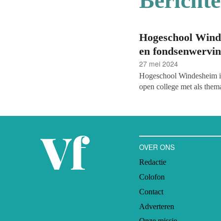
Bericht
Hogeschool Winde
en fondsenwervi
27 mei 2024
Hogeschool Windesheim in
open college met als thema
Keynotespreker is technolo
avond van de gelegenheid
Sponsoring (FG&S) te ove
OVER ONS
Redactie
Colofon
Contact
Adverteren
Onze missie