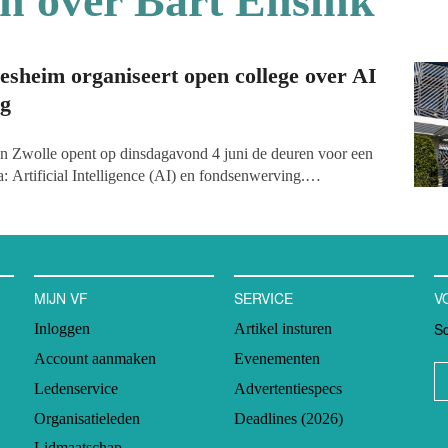
en over Bart Ensink
sheim organiseert open college over AI
ng
 Zwolle opent op dinsdagavond 4 juni de deuren voor een
: Artificial Intelligence (AI) en fondsenwerving.
gie- en strategie-expert Bart Ensink. Ook wordt tijdens de
 gebruik gemaakt om certificaten Fundraising Grantmaking &
rhandigen aan een aantal geslaagden.
MIJN VF
SERVICE
V
Sc
Inloggen
Artikel insturen
Account aanmaken
Evenementen
Ledenservice
Advertentiespecs
Organisatieleden
Deadlines (2026)
Lidmaatschap