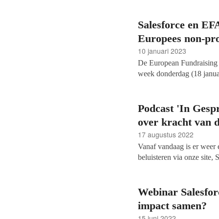
Salesforce en EF
Europees non-pro
10 januari 2023
De European Fundraising 
week donderdag (18 januar
dat gezamenlijke onderzoe
landschap waarin non-prof
mee te maken heeft. Het we
Podcast 'In Gesp
over kracht van di
17 augustus 2022
Vanaf vandaag is er weer 
beluisteren via onze site
Manager bij Salesforce.org 
tools
voor personalisatie 
Webinar Salesfor
impact samen?
15 juni 2022