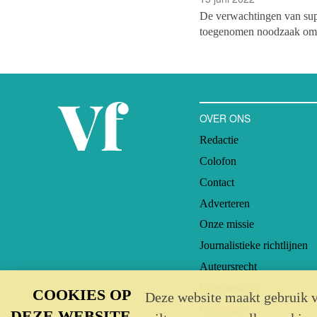
De verwachtingen van supp
toegenomen noodzaak om ov
wordt steeds belangrijker 
en stelt teams in staat na
OVER ONS
Redactie
Colofon
Contact
Adverteren
Onze missie
Journalistieke richtlijnen
Auteursrecht
Lidmaatschap
COOKIES OP
Deze website maakt gebruik v
Copyright
DEZE WEBSITE