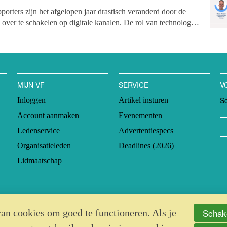
orters zijn het afgelopen jaar drastisch veranderd door de
er te schakelen op digitale kanalen. De rol van technologie
bij het verbinden van non-profitorganisaties met hun achterban
adloos samen te werken.
MIJN VF
SERVICE
V
Sc
Inloggen
Artikel insturen
Account aanmaken
Evenementen
Ledenservice
Advertentiespecs
Organisatieleden
Deadlines (2026)
Lidmaatschap
Schake
an cookies om goed te functioneren. Als je