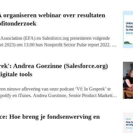
A organiseren webinar over resultaten
fitonderzoek
Association (EFA) en Salesforce.org presenteren volgende
i 2023) om 13.00 hun Nonprofit Sector Pulse report 2022. In
k delen zij belangrijke bevindingen uit heel Europa over het
its zich bevinden en de grootste uitdagingen waar de sector
binar is gratis te volgen.
rek': Andrea Goezinne (Salesforce.org)
gitale tools
een nieuwe aflevering van onze podcast ‘Vf: In Gesprek’ te
, Spotify en iTunes. Andrea Goezinne, Senior Product Marketing
in Zwitserland is te gast en vertelt over de kracht van digitale
en marketing automatisering.
ce: Hoe breng je fondsenwerving en