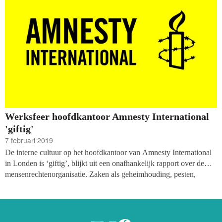
beschuldiging ongefundeerd is.
Werksfeer hoofdkantoor Amnesty International
'giftig'
7 februari 2019
De interne cultuur op het hoofdkantoor van Amnesty International
in Londen is ‘giftig’, blijkt uit een onafhankelijk rapport over de
mensenrechtenorganisatie. Zaken als geheimhouding, pesten,
belediging, wantrouwen, discriminatie en machtsmisbruik zijn aan
de orde van de dag.