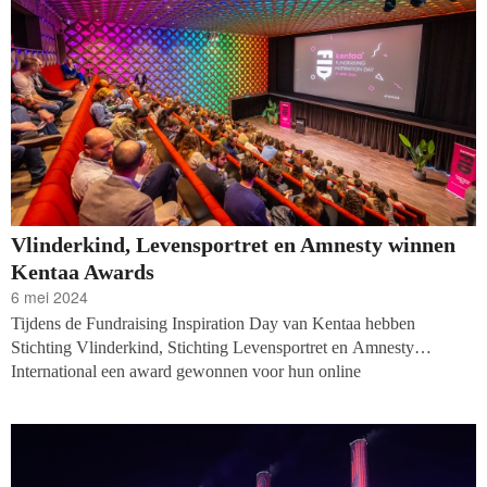
Vlinderkind, Levensportret en Amnesty winnen
Kentaa Awards
6 mei 2024
Tijdens de Fundraising Inspiration Day van Kentaa hebben
Stichting Vlinderkind, Stichting Levensportret en Amnesty
International een award gewonnen voor hun online
fondsenwervingscampagnes. Volgens de jury sprongen zij in hun
respectievelijke categorieën eruit door hun inspanningen en
innovatieve benaderingen in het mobiliseren van steun voor hun
missies.