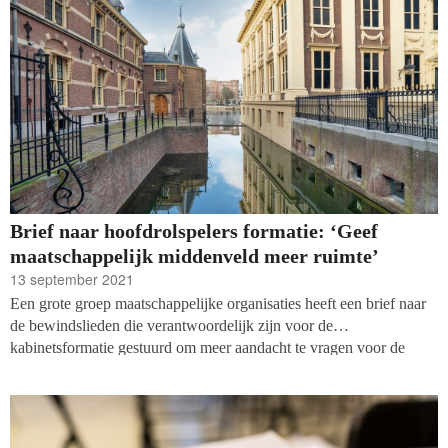
Brief naar hoofdrolspelers formatie: ‘Geef
maatschappelijk middenveld meer ruimte’
13 september 2021
Een grote groep maatschappelijke organisaties heeft een brief naar
de bewindslieden die verantwoordelijk zijn voor de
kabinetsformatie gestuurd om meer aandacht te vragen voor de
positie van de burgermaatschappij. Zij vinden dat er in het
eindverslag van ex-formateur Mariëtte Hamer nog onvoldoende
aandacht is voor de ruimte voor het maatschappelijk middenveld en
refereren in de brief aan besluiten van de demissionaire regering die