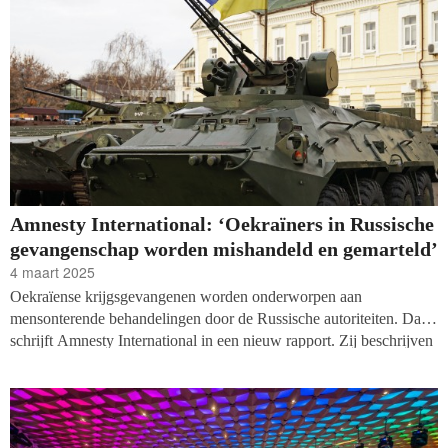
Amnesty International: ‘Oekraïners in Russische
gevangenschap worden mishandeld en gemarteld’
4 maart 2025
Oekraïense krijgsgevangenen worden onderworpen aan
mensonterende behandelingen door de Russische autoriteiten. Dat
schrijft Amnesty International in een nieuw rapport. Zij beschrijven
onder andere dat burgergevangenen worden gemarteld, geen
contact krijgen met de buitenwereld en dat mensen gedwongen
verdwijnen. ‘Deze zaken komen neer op oorlogsmisdrijven en
misdrijven tegen de mensheid.'