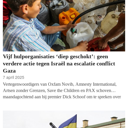
Vijf hulporganisaties ‘diep geschokt’: geen
verdere actie tegen Israël na escalatie conflict
Gaza
7 april 2025
Vertegenwoordigers van Oxfam Novib, Amnesty International,
Artsen zonder Grenzen, Save the Children en PAX schoven
maandagochtend aan bij premier Dick Schoof om te spreken over
de Nederlandse steun aan Israël in het conflict in Gaza. De vijf
hulporganisaties zouden graag zien dat Nederland duidelijker
stelling neemt tegen het escalerende geweld tegen Palestijnen in
Gaza, maar het kabinet Schoof past haar standpunt niet aan.