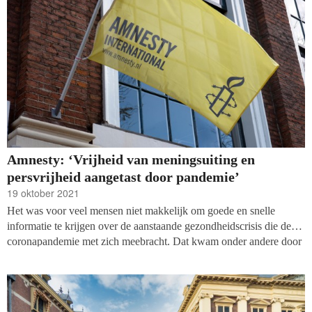
Amnesty: ‘Vrijheid van meningsuiting en
persvrijheid aangetast door pandemie’
19 oktober 2021
Het was voor veel mensen niet makkelijk om goede en snelle
informatie te krijgen over de aanstaande gezondheidscrisis die de
coronapandemie met zich meebracht. Dat kwam onder andere door
een zondvloed aan misinformatie en aanvallen op de vrijheid van
meningsuiting door overheden, schrijft Amnesty international in het
rapport ‘
Silenced and Misinformed: Freedom of Expression in
Danger During COVID-19’
.