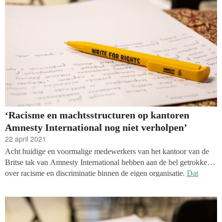
de ruimte juist hebben vernauwd.
‘Racisme en machtsstructuren op kantoren
Amnesty International nog niet verholpen’
22 april 2021
Acht huidige en voormalige medewerkers van het kantoor van de
Britse tak van Amnesty International hebben aan de bel getrokken
over racisme en discriminatie binnen de eigen organisatie.
Dat
schrijft de Britse krant The Guardian
. Ook bestaat er nog altijd een
gesloten machtsstructuur die het heel moeilijk maakt voor
medewerkers van regionale kantoren om serieuze kans te maken op
internationale promotie.