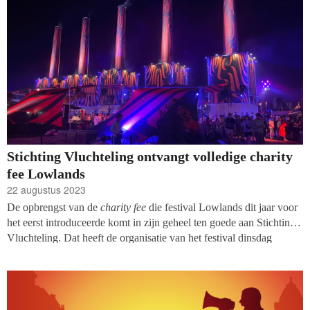
Stichting Vluchteling ontvangt volledige charity
fee Lowlands
22 augustus 2023
De opbrengst van de
charity fee
die festival Lowlands dit jaar voor
het eerst introduceerde komt in zijn geheel ten goede aan Stichting
Vluchteling. Dat heeft de organisatie van het festival dinsdag
medegedeeld nadat Amnesty International en Oxfam Novib bekend
maakten de schenking te weigeren. Het gaat volgens Villamedia om
een bedrag van ruim 32.000 euro.