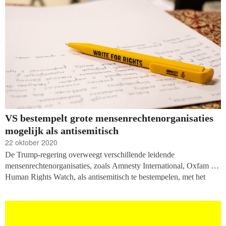
VS bestempelt grote mensenrechtenorganisaties
mogelijk als antisemitisch
22 oktober 2020
De Trump-regering overweegt verschillende leidende
mensenrechtenorganisaties, zoals Amnesty International, Oxfam en
Human Rights Watch, als antisemitisch te bestempelen, met het
verzoek aan overheden om ze niet langer te steunen. Dat schrijft
journalistiek platform
Politico
op basis van informatie van twee
mensen die bij de beslissing betrokken zijn. Vertegenwoordigers
van de genoemde ngo’s benadrukken in hun reactie dat de