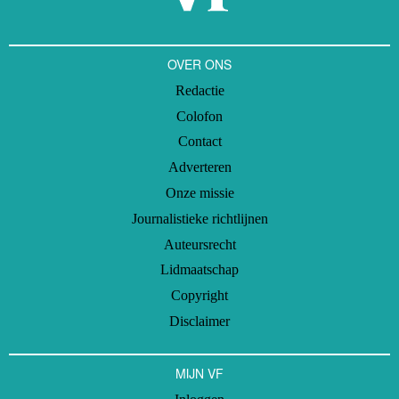
Cohesie binnen de organisatie, betrokkenheid van het bestuur en
een uitgeschreven planning zijn daarbij vitaal.
OVER ONS
Redactie
Colofon
Contact
Adverteren
Onze missie
Journalistieke richtlijnen
Auteursrecht
Lidmaatschap
Copyright
Disclaimer
MIJN VF