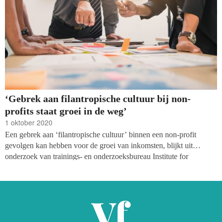
‘Gebrek aan filantropische cultuur bij non-
profits staat groei in de weg’
1 oktober 2020
Een gebrek aan ‘filantropische cultuur’ binnen een non-profit
gevolgen kan hebben voor de groei van inkomsten, blijkt uit
onderzoek van trainings- en onderzoeksbureau Institute for
Sustainable Philanthropy (IFSP). In het donderdag verschenen
rapport zijn 325 fondsenwervers van over de hele wereld
ondervraagd over de organisatie waarin zij werken,
planningsprocessen en fondsenwervende prestaties. De vergaarde
data wijst uit dat strategische planning grotere groei van inkomsten,
donateursbehoud en fondsenwerversvertrouwen teweegbrengt.