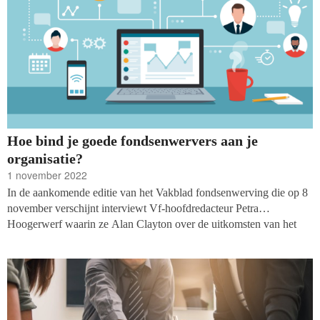
Hoe bind je goede fondsenwervers aan je
organisatie?
1 november 2022
In de aankomende editie van het Vakblad fondsenwerving die op 8
november verschijnt interviewt Vf-hoofdredacteur Petra
Hoogerwerf waarin ze Alan Clayton over de uitkomsten van het
onderzoek
‘What makes fundraisers tick?’
Dit onderzoek,
uitgevoerd door Revolutionise, geeft antwoord op de vraag wat
fondsenwervers motiveert. Een belangrijke vraag in de huidige
krappe arbeidsmarkt, waar veel organisaties moeite hebben om
goede fondsenwervers te vinden en te behouden.