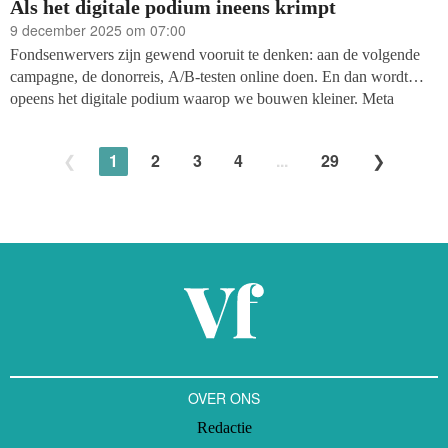
Als het digitale podium ineens krimpt
9 december 2025 om 07:00
Fondsenwervers zijn gewend vooruit te denken: aan de volgende
campagne, de donorreis, A/B-testen online doen. En dan wordt
opeens het digitale podium waarop we bouwen kleiner. Meta
kondigde, in reactie op de EU-verordening inzake transparantie van
politieke reclame (TTPA), het volgende aan: vanaf 6 oktober 2025
1
2
3
4
...
29
worden in de Europese Unie geen betaalde advertenties meer
toegestaan die maatschappelijke, electorale of politieke kwesties
raken. De maatregel lijkt op het eerste gezicht een zakelijke keuze,
met de woorden: ‘We kunnen het niet meer verantwoord
aanbieden.’ Maar in wezen knakt het de democratische
infrastructuur van maatschappelijke organisaties.
OVER ONS
Redactie