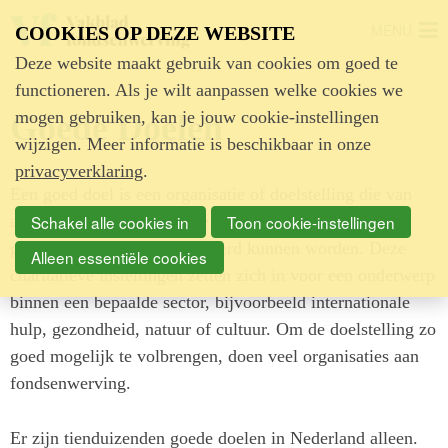
MENU
COOKIES OP DEZE WEBSITE
Deze website maakt gebruik van cookies om goed te
functioneren. Als je wilt aanpassen welke cookies we
mogen gebruiken, kan je jouw cookie-instellingen
Goede Doelen
wijzigen. Meer informatie is beschikbaar in onze
privacyverklaring
.
Een goed doel is een organisatie of doelstelling die van
algemeen belang is voor de maatschappij, waaraan tijd,
Schakel alle cookies in
Toon cookie-instellingen
geld of goederen aan gedoneerd kunnen worden. Deze
Alleen essentiële cookies
charitatieve instellingen zetten zich in voor een onderwerp
binnen een bepaalde sector, bijvoorbeeld internationale
hulp, gezondheid, natuur of cultuur. Om de doelstelling zo
goed mogelijk te volbrengen, doen veel organisaties aan
fondsenwerving.
Er zijn tienduizenden goede doelen in Nederland alleen.